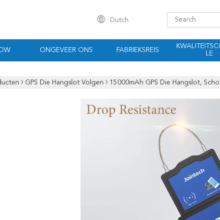
Dutch
KWALITEITS
HOW
ONGEVEER ONS
FABRIEKSREIS
LE
ducten
GPS Die Hangslot Volgen
15000mAh GPS Die Hangslot, Schokb