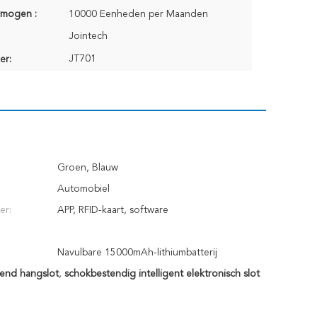
rmogen :
10000 Eenheden per Maanden
Jointech
JT701
er:
Groen, Blauw
Automobiel
er:
APP, RFID-kaart, software
Navulbare 15000mAh-lithiumbatterij
end hangslot
,
schokbestendig intelligent elektronisch slot