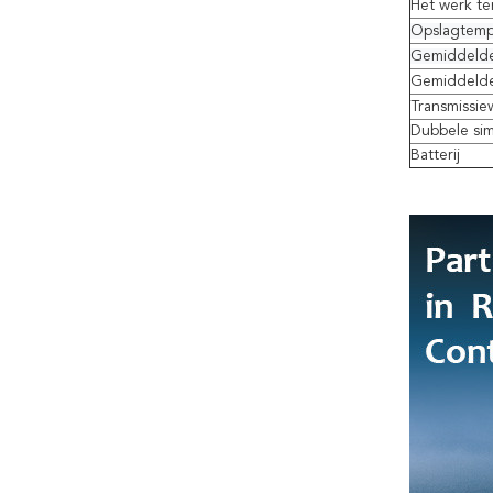
Het werk t
Opslagtemp
Gemiddelde
Gemiddelde 
Transmissie
Dubbele sim
Batterij