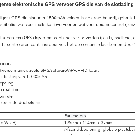
ligente elektronische GPS-vervoer GPS die van de slotlading
lligent GPS die slot, met 1500mAh volgen is de grote batterij, gebruik 
istributie, wat voor mulk, koffievervoer en wat voor douanecontrole, en
t alleen
een GPS-drijver om
container ver te vinden (plaats, snelheid,
) te controleren containerdeur ver, het de containerdeur binnen door
ppen:
iverse manier, zoals SMS/software/APP/RFID-kaart.
e batterij van 15000mAh
epaling
n real time
ontrole
 steun de dubbele sim.
Parameters
 x W x H)
195mm x 114mm x 37mm
Afstandsbediening, globale plaatsbep