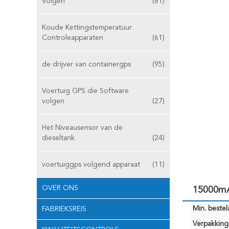
Volgen
(81)
Koude Kettingstemperatuur
Controleapparaten
(61)
de drijver van containergps
(95)
Voertuig GPS die Software
volgen
(27)
Het Niveausensor van de
dieseltank
(24)
voertuiggps volgend apparaat
(11)
OVER ONS
15000mAh
Min. bestela
FABRIEKSREIS
Verpakking 