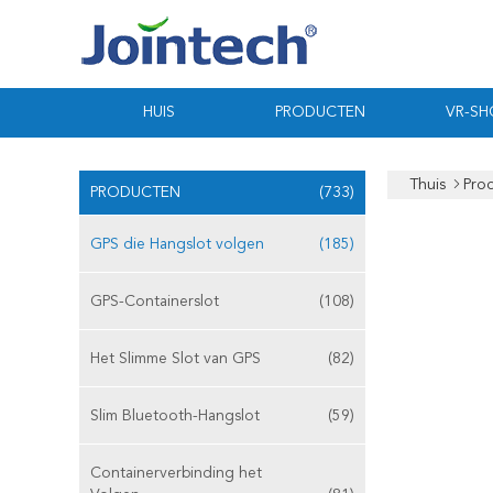
HUIS
PRODUCTEN
VR-S
Thuis
Pro
PRODUCTEN
(733)
GPS die Hangslot volgen
(185)
GPS-Containerslot
(108)
Het Slimme Slot van GPS
(82)
Slim Bluetooth-Hangslot
(59)
Containerverbinding het