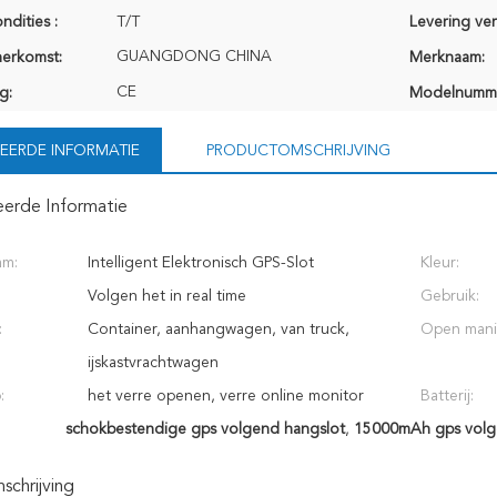
ndities :
T/T
Levering ve
GUANGDONG CHINA
herkomst:
Merknaam:
CE
g:
Modelnumm
EERDE INFORMATIE
PRODUCTOMSCHRIJVING
eerde Informatie
am:
Intelligent Elektronisch GPS-Slot
Kleur:
Volgen het in real time
Gebruik:
:
Container, aanhangwagen, van truck,
Open mani
ijskastvrachtwagen
:
het verre openen, verre online monitor
Batterij:
schokbestendige gps volgend hangslot
,
15000mAh gps volg
chrijving