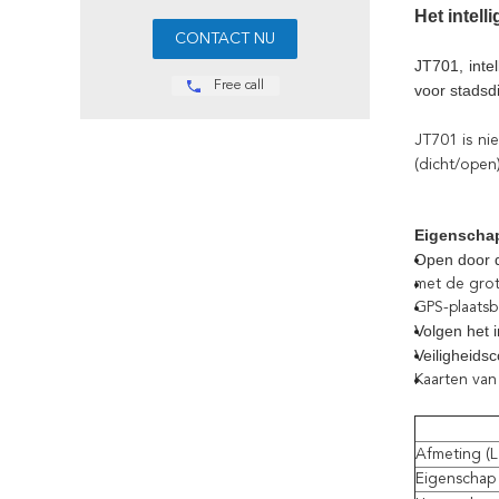
Het intel
JT701, inte
Free call
voor stadsd
JT701 is nie
(dicht/open
Eigenscha
Open door d
met de grot
GPS-plaatsb
Volgen het i
Veiligheidsc
Kaarten van
Afmeting (L
Eigenschap