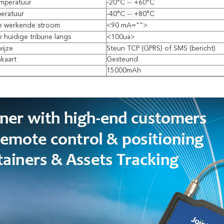
emperatuur
-20°C -- +60°C
eratuur
-40°C -- +80°C
 werkende stroom
<90 mA="">
huidige tribune langs
<100ua>
wijze
Steun TCP (GPRS) of SMS (bericht)
kaart
Gesteund
15000mAh