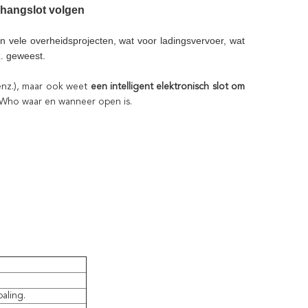
 hangslot volgen
in vele overheidsprojecten, wat voor ladingsvervoer, wat
z. geweest.
 enz.), maar ook weet
een intelligent elektronisch slot om
 Who waar en wanneer open is.
aling.