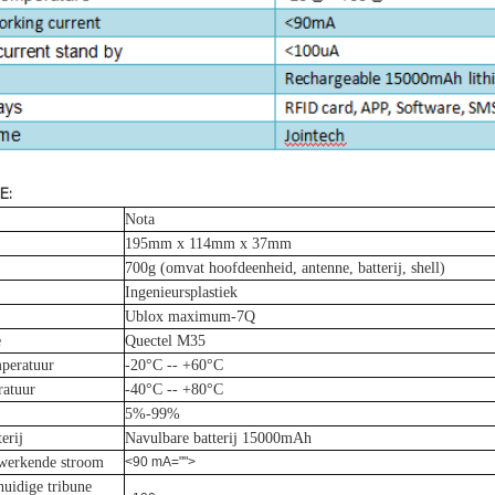
E:
Nota
195mm x 114mm x 37mm
700g (omvat hoofdeenheid, antenne, batterij, shell)
Ingenieursplastiek
Ublox maximum-7Q
e
Quectel M35
peratuur
-20°C -- +60°C
ratuur
-40°C -- +80°C
5%-99%
erij
Navulbare batterij 15000mAh
werkende stroom
<90 mA="">
uidige tribune