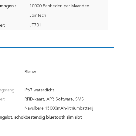
rmogen :
10000 Eenheden per Maanden
Jointech
JT701
er:
Blauw
ngsrang:
IP67 waterdicht
er:
RFID-kaart, APP, Software, SMS
Navulbare 15000mAh-lithiumbatterij
ngslot
,
schokbestendig bluetooth slim slot