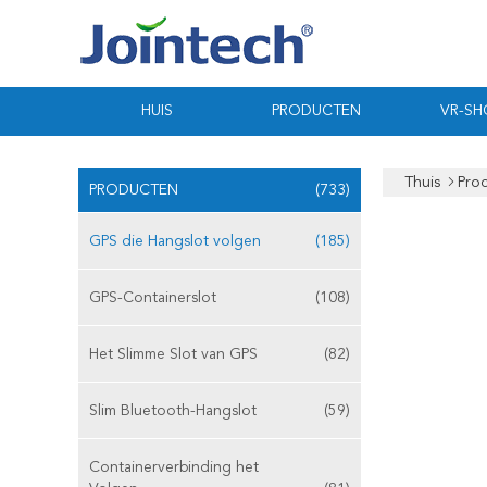
HUIS
PRODUCTEN
VR-S
Thuis
Pro
PRODUCTEN
(733)
GPS die Hangslot volgen
(185)
GPS-Containerslot
(108)
Het Slimme Slot van GPS
(82)
Slim Bluetooth-Hangslot
(59)
Containerverbinding het