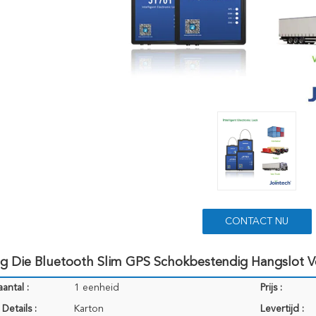
CONTACT NU
0g Die Bluetooth Slim GPS Schokbestendig Hangslot 
antal :
1 eenheid
Prijs :
Details :
Karton
Levertijd :