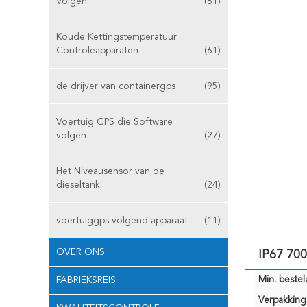
Volgen
(81)
Koude Kettingstemperatuur
Controleapparaten
(61)
de drijver van containergps
(95)
Voertuig GPS die Software
volgen
(27)
Het Niveausensor van de
dieseltank
(24)
voertuiggps volgend apparaat
(11)
OVER ONS
IP67 70
Min. bestela
FABRIEKSREIS
Verpakking 