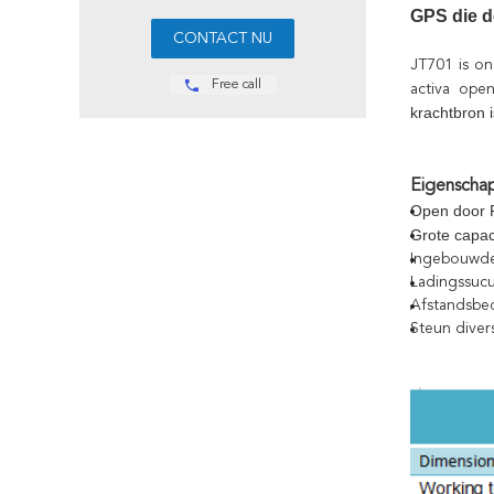
GPS die d
JT701 is on
Free call
activa ope
krachtbron 
Eigenscha
Open door 
Grote capac
Ingebouwd
Ladingssucu
Afstandsbe
Steun diver