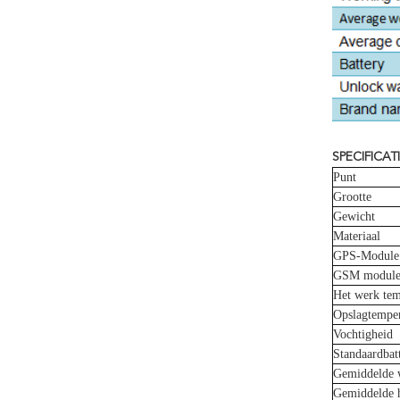
SPECIFICATI
Punt
Grootte
Gewicht
Materiaal
GPS-Module
GSM modul
Het werk tem
Opslagtempe
Vochtigheid
Standaardbatt
Gemiddelde 
Gemiddelde h