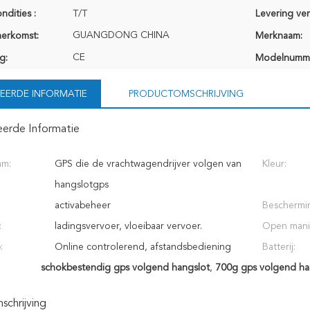
ndities :
T/T
Levering ve
GUANGDONG CHINA
herkomst:
Merknaam:
CE
g:
Modelnumm
EERDE INFORMATIE
PRODUCTOMSCHRIJVING
eerde Informatie
am:
GPS die de vrachtwagendrijver volgen van
Kleur:
hangslotgps
activabeheer
Beschermi
:
ladingsvervoer, vloeibaar vervoer.
Open mani
:
Online controlerend, afstandsbediening
Batterij:
schokbestendig gps volgend hangslot
,
700g gps volgend ha
chrijving