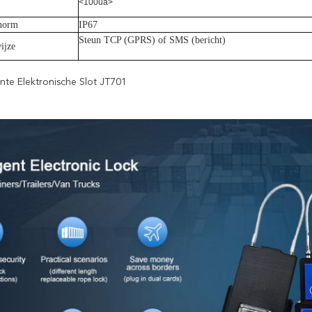
<100ua>
 norm
IP67
Steun TCP (GPRS) of SMS (bericht)
ijze
ente Elektronische Slot JT701