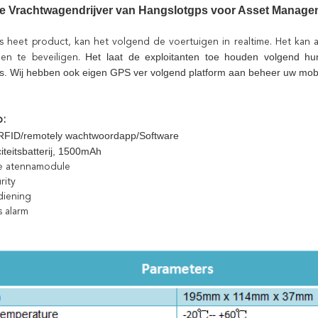
e Vrachtwagendrijver van Hangslotgps voor Asset Manage
s heet product, kan het volgend de voertuigen in realtime. Het kan a
Het laat de exploitanten toe houden volgend hu
nen te beveiligen.
is. Wij hebben ook eigen GPS ver volgend platform aan beheer uw mobi
p:
RFID/remotely wachtwoordapp/Software
iteitsbatterij, 1500mAh
e atennamodule
rity
diening
s alarm