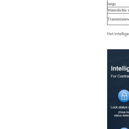
langs
Waterdichte
Transmissiew
Het Intellig