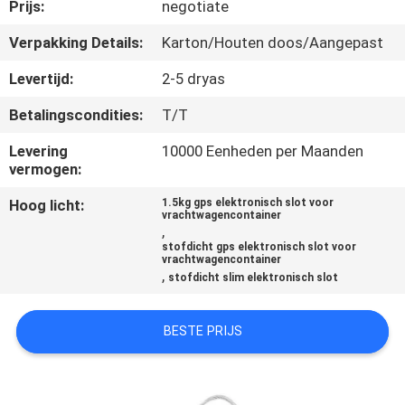
Prijs:
negotiate
KWALITEITSCONTROLE
Verpakking Details:
Karton/Houten doos/Aangepast
Levertijd:
2-5 dryas
CONTACTEER
Betalingscondities:
T/T
ONS
Levering
10000 Eenheden per Maanden
vermogen:
VERZOEK
Hoog licht:
1.5kg gps elektronisch slot voor
OM EEN
vrachtwagencontainer
,
CITAAT
stofdicht gps elektronisch slot voor
vrachtwagencontainer
,
stofdicht slim elektronisch slot
SITEMAP
BESTE PRIJS
PRIVACY
POLICY