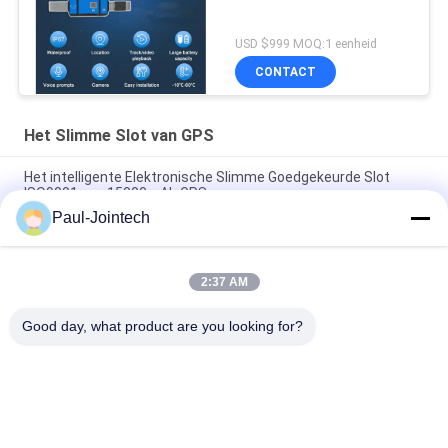
USD $999 MOQ:1 eenheid
CONTACT
Het Slimme Slot van GPS
Het intelligente Elektronische Slimme Goedgekeurde Slot
ISO9001 van 15000mAh GPS
Paul-Jointech
Het Slotcontainer van de Jointechjt705a GPS Verbinding de
Lading GPS die van de Controleveiligheid Hangslot volgen
2:37 AM
Slim Elektronisch Goedgekeurd de Containerslot ROHS van
1500mAh GPS
Good day, what product are you looking for?
populaire categorieën
Alle
GPS Die Hangslot 
GPS-Containerslot
Volgen