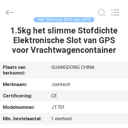
Shenzhen
Joint
Technology
Co.,
Ltd..
Het Slimme Slot van GPS
All
Rights
1.5kg het slimme Stofdichte
HUIS
Reserved.
Elektronische Slot van GPS
PRODUCTEN
voor Vrachtwagencontainer
VR-
Plaats van
GUANGDONG CHINA
herkomst:
SHOW
Merknaam:
Jointech
ONGEVEER
Certificering:
CE
ONS
Modelnummer:
JT701
Min. bestelaantal:
1 eenheid
FABRIEKSREIS