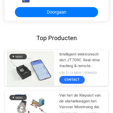
Doorgaan
Top Producten
Intelligent elektronisch
slot JT709C: Real-time
tracking & remote
unlocking
USD $113 MOQ:1 EENHEID
CONTACT
Van het de Klepslot van
de olietankwagen het
Vervoer Monitroing die
GPS het Volgen plaatsen