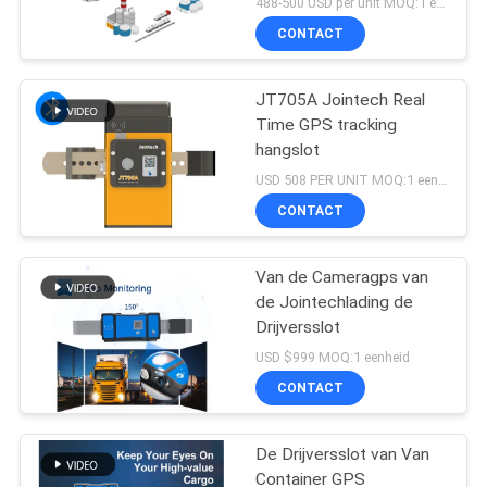
488-500 USD per unit MOQ:1 eenheid
CONTACT
JT705A Jointech Real
Time GPS tracking
hangslot
USD 508 PER UNIT MOQ:1 eenheid
CONTACT
Van de Cameragps van
de Jointechlading de
Drijversslot
USD $999 MOQ:1 eenheid
CONTACT
De Drijversslot van Van
Container GPS