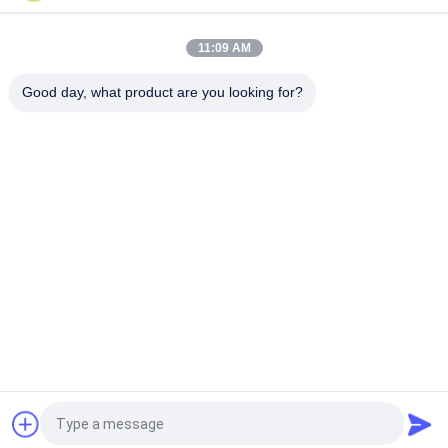
Het elektronische Slimme Bluetooth Hangslot van 3G met
20000mAh-Batterij
11:09 AM
Ce Goedgekeurd Schokbestendig de Drijversslot van Mini
Bluetooth 3G GPS
Good day, what product are you looking for?
populaire categorieën
Alle
GPS Die Hangslot 
GPS-Containerslot
Volgen
Het Slimme Slot 
Slim Bluetooth-
Van GPS
Hangslot
Containerverbinding 
Koude 
Het Volgen
Kettingstemperatuur 
Controleapparaten
De Drijver Van 
Voertuig GPS Die 
Containergps
Software Volgen
Vraag een offerte aan