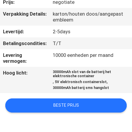
Prijs:
negotiate
KWALITEITSCONTROLE
Verpakking Details:
karton/houten doos/aangepast
embleem
CONTACTEER
Levertijd:
2-5days
ONS
Betalingscondities:
T/T
Levering
10000 eenheden per maand
VERZOEK
vermogen:
OM EEN
Hoog licht:
30000mAh slot van de batterij het
elektronische container
CITAAT
,
,
5V elektronisch containerslot
30000mAh batterij sms hangslot
SITEMAP
BESTE PRIJS
PRIVACY
POLICY