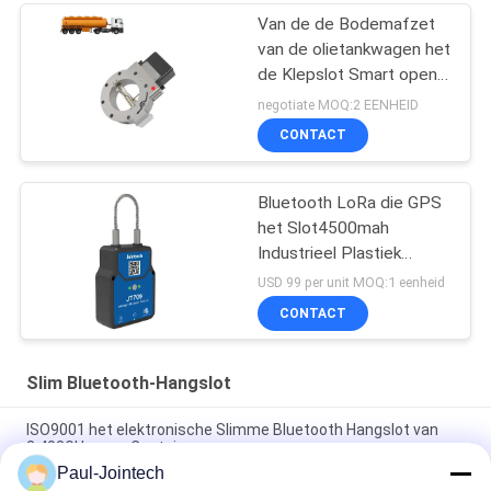
Van de de Bodemafzet
van de olietankwagen het
de Klepslot Smart opent
met CEI ex certificatie
negotiate MOQ:2 EENHEID
CONTACT
Bluetooth LoRa die GPS
het Slot4500mah
Industrieel Plastiek
volgen van de
USD 99 per unit MOQ:1 eenheid
Hangslotklep
CONTACT
Slim Bluetooth-Hangslot
ISO9001 het elektronische Slimme Bluetooth Hangslot van
2.402GHz voor Container
Paul-Jointech