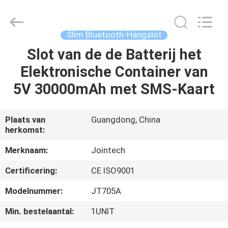
Shenzhen
Joint
Technology
Co.,
Ltd..
Slim Bluetooth-Hangslot
All
Rights
Slot van de de Batterij het
HUIS
Reserved.
Elektronische Container van
PRODUCTEN
5V 30000mAh met SMS-Kaart
VR-
Plaats van
Guangdong, China
herkomst:
SHOW
Merknaam:
Jointech
ONGEVEER
Certificering:
CE ISO9001
ONS
Modelnummer:
JT705A
Min. bestelaantal:
1UNIT
FABRIEKSREIS