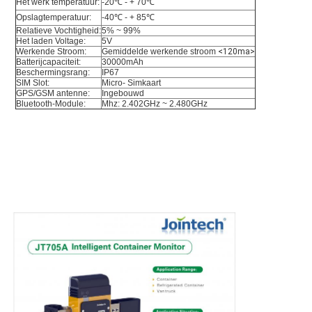
Het werk temperatuur:
-20℃ - + 70
℃
Opslagtemperatuur:
-40℃ - + 85℃
Relatieve Vochtigheid:
5% ~ 99%
Het laden Voltage:
5V
Werkende Stroom:
Gemiddelde werkende stroom
 <120ma>
Batterijcapaciteit:
30000mAh
Beschermingsrang:
IP67
SIM Slot:
Micro- Simkaart
GPS/GSM antenne:
Ingebouwd
Bluetooth-Module:
Mhz: 2.402GHz ~ 2.480GHz