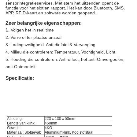
sensorintegratieservices. Met stem het uitzenden opent de 
functie voor het slot en rapport. Het kan door Bluetooth, SMS, 
APP, RFID-kaart en software worden geopend.
Zeer belangrijke eigenschappen:
1.
Volgen het in real time
2. Verre of ter plaatse unseal
3. Ladingsveiligheid: Anti-diefstal & Vervanging
4. Milieu die controleren: Temperatuur, Vochtigheid, Licht
5. Houding die controleren: Anti-effect, het anti-Omvergooien, 
anti-Ontmantelt
Specificatie:
Afmeting:
223 x 130 x 53mm
Lengte van klink:
450mm
Gewicht:
4KG
Materiaal: Slotgeval:
Aluminiumklink, Koolstofstaal