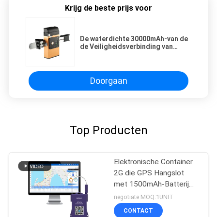
Krijg de beste prijs voor
De waterdichte 30000mAh-van de
de Veiligheidsverbinding van
Batterijgps Drijver ISO9001
Doorgaan
Top Producten
Elektronische Container
2G die GPS Hangslot
met 1500mAh-Batterij
volgen
negotiate MOQ:1UNIT
CONTACT