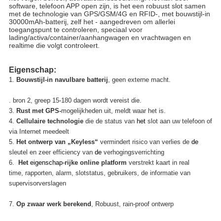
software, telefoon APP open zijn,
is
het
een
robuust slot samen
met de technologie van GPS/GSM/4G en RFID-, met bouwstijl-in
30000mAh-batterij, zelf het - aangedreven om allerlei
toegangspunt te controleren, speciaal voor
lading/activa/container/aanhangwagen en vrachtwagen en
realtime die volgt controleert.
Eigenschap:
1.
Bouwstijl-in navulbare batterij
, geen externe
macht.
. bron 2, greep 15-180 dagen wordt vereist die.
3.
Rust met GPS-
mogelijkheden uit, meldt waar het is.
4.
Cellulaire technologie
die de
status
van
het
slot
aan uw telefoon of
via Internet
meedeelt
5.
Het ontwerp van „Keyless“
vermindert risico van verlies de
de
sleutel en zeer efficiency van
de
verhogingsverrichting
6.
Het
eigenschap-
rijke online platform
verstrekt kaart in real
time, rapporten, alarm, slotstatus, gebruikers, de informatie van
supervisorverslagen
7.
Op zwaar werk berekend
, Robuust, rain-proof ontwerp