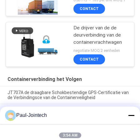
CONTACT
De drijver van de de
deurverbinding van de
containervrachtwagen
negotiate MOQ:2 eenheden
CONTACT
Containerverbinding het Volgen
JT707A de draagbare Schokbestendige GPS-Certificatie van
de Verbindingsce van de Containerveiligheid
Van de Activagps van het magneethangslot de Drijvers4g
Paul-Jointech
Container die van de Elektronische Verbinding van GPS de
plaats bepalen
De slimme Container die van de Hangslotenvrachtwagens van
3:54 AM
GPS Elektronische het Digitale Slot van de