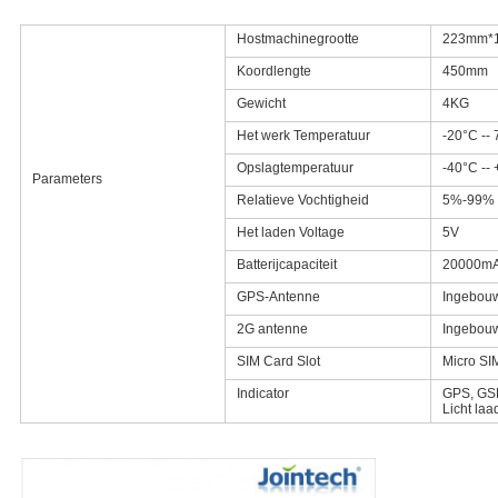
Hostmachinegrootte
223mm*
Koordlengte
450mm
Gewicht
4KG
Het werk Temperatuur
-20°C --
Opslagtemperatuur
-40°C --
Parameters
Relatieve Vochtigheid
5%-99%
Het laden Voltage
5V
Batterijcapaciteit
20000m
GPS-Antenne
Ingebou
2G antenne
Ingebou
SIM Card Slot
Micro SI
Indicator
GPS, GS
Licht laa