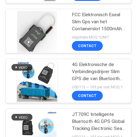
FCC Elektronisch Eseal
Slim Gps van het
Containerslot 1500mAh
Elektronisch
negotiate MOQ:1UNIT
Verbindingsslot
CONTACT
4G Elektronische de
Verbindingsdrijver Slim
GPS die van Bluetooth
Jointech JT709C volgen
USD113 ~ 103 per unit MOQ:1
CONTACT
JT709C Intelligente
Bluetooth 4G GPS Global
Tracking Electronic Seal
Tracker
USD113 ~ 103 per unit MOQ:1