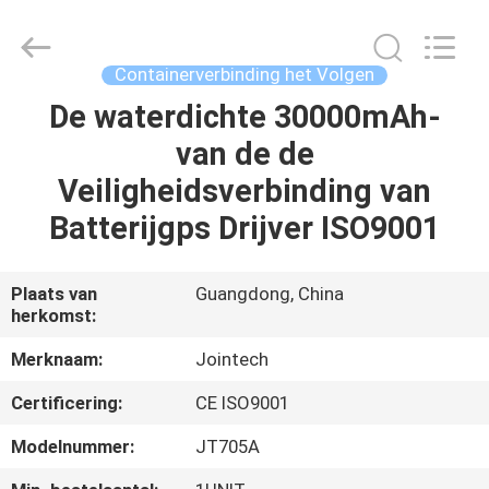
Shenzhen
Joint
Technology
Co.,
Ltd..
Containerverbinding het Volgen
All
Rights
De waterdichte 30000mAh-
HUIS
Reserved.
van de de
PRODUCTEN
Veiligheidsverbinding van
Batterijgps Drijver ISO9001
VR-
SHOW
Plaats van
Guangdong, China
herkomst:
ONGEVEER
Merknaam:
Jointech
ONS
Certificering:
CE ISO9001
Modelnummer:
JT705A
FABRIEKSREIS