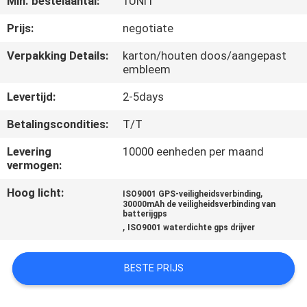
Min. bestelaantal:
1UNIT
KWALITEITSCONTROLE
Prijs:
negotiate
Verpakking Details:
karton/houten doos/aangepast
embleem
CONTACTEER
ONS
Levertijd:
2-5days
Betalingscondities:
T/T
VERZOEK
Levering
10000 eenheden per maand
OM EEN
vermogen:
CITAAT
Hoog licht:
,
ISO9001 GPS-veiligheidsverbinding
30000mAh de veiligheidsverbinding van
batterijgps
,
SITEMAP
ISO9001 waterdichte gps drijver
BESTE PRIJS
PRIVACY
POLICY