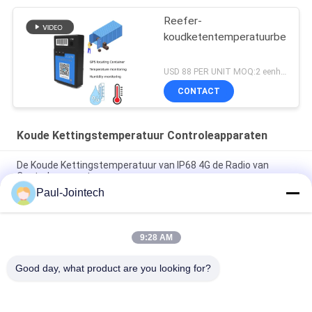
Reefer-
koudketentemperatuurbewaki
USD 88 PER UNIT MOQ:2 eenheid
CONTACT
Koude Kettingstemperatuur Controleapparaten
De Koude Kettingstemperatuur van IP68 4G de Radio van
Controleapparaten
Paul-Jointech
De elektronische Bluetooth-van het de Drijversslot van
Diefstal Bestand GPS Certificatie van Ce
9:28 AM
Het weerbestendige Slot van Koude Kettingsgps, de Koude
Kettingsmonitor van 15000mAh
Good day, what product are you looking for?
populaire categorieën
Alle