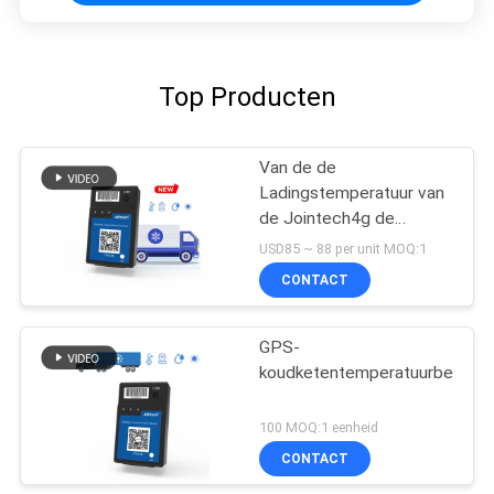
Top Producten
Van de de
Ladingstemperatuur van
de Jointech4g de
Draadloze Koude Ketting
USD85 ~ 88 per unit MOQ:1
van de de
CONTACT
Vochtigheidssensor
Drijver van GPS
GPS-
koudketentemperatuurbewaki
100 MOQ:1 eenheid
CONTACT