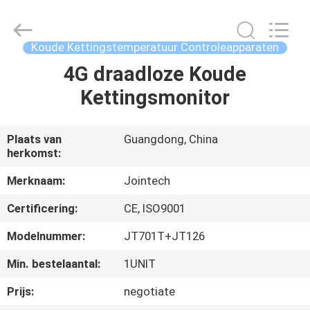
Shenzhen
Joint
Technology
Co.,
Ltd..
Koude Kettingstemperatuur Controleapparaten
All
Rights
4G draadloze Koude
HUIS
Reserved.
Kettingsmonitor
PRODUCTEN
Plaats van
Guangdong, China
herkomst:
VR-
SHOW
Merknaam:
Jointech
Certificering:
CE, ISO9001
ONGEVEER
Modelnummer:
JT701T+JT126
ONS
Min. bestelaantal:
1UNIT
Prijs:
negotiate
FABRIEKSREIS