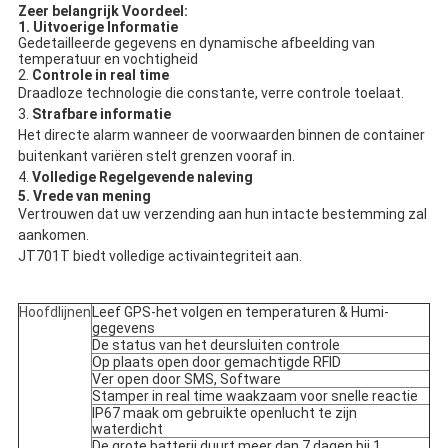
Zeer belangrijk Voordeel:
1.
Uitvoerige Informatie
Gedetailleerde gegevens en dynamische afbeelding van
temperatuur en vochtigheid
2.
Controle in real time
Draadloze technologie die constante, verre controle toelaat.
3.
Strafbare informatie
Het directe alarm wanneer de voorwaarden binnen de container
buitenkant variëren stelt grenzen vooraf in.
4.
Volledige Regelgevende naleving
5. Vrede van mening
Vertrouwen dat uw verzending aan hun intacte bestemming zal
aankomen.
JT701T biedt volledige activaintegriteit aan.
Hoofdlijnen
Leef GPS-het volgen en temperaturen & Humi-
gegevens
De status van het deursluiten controle
Op plaats open door gemachtigde RFID
Ver open door SMS, Software
Stamper in real time waakzaam voor snelle reactie
IP67 maak om gebruikte openlucht te zijn
waterdicht
De grote batterij duurt meer dan 7 dagen bij 1