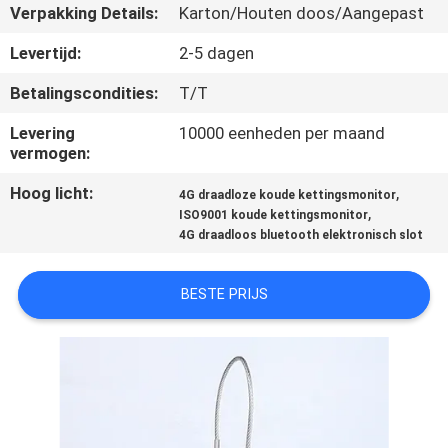
Verpakking Details:
Karton/Houten doos/Aangepast
KWALITEITSCONTROLE
Levertijd:
2-5 dagen
Betalingscondities:
T/T
CONTACTEER
Levering
10000 eenheden per maand
ONS
vermogen:
Hoog licht:
,
4G draadloze koude kettingsmonitor
VERZOEK
,
ISO9001 koude kettingsmonitor
OM EEN
4G draadloos bluetooth elektronisch slot
CITAAT
BESTE PRIJS
SITEMAP
PRIVACY
POLICY