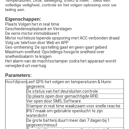
Temperaturen, Druk, Beweging, Effect & meer. , biedt een
volledige veiligheid, controle en het volgen oplossing voor uw
lading aan.
Eigenschappen:
Plaats Volgen het in real time
Geschiedenisplayback en Verslagen
De verre motor immobiliseert
Motor nutteloze lopende opsporing met ACC verbonden draad
Volg uw telefoon door Web en APP
Geo-omheining: De opstelling gaat en geen-gaat gebied
Maximum snelheid: Opstellings hoogste snelheid over
snelheidsalarm te krijgen
Het alarm van de machtsstamper zodra het apparaat wordt
verwijderd uit voertuig
Parameters:
Hoofdlijnen
Leef GPS-het volgen en temperaturen & Humi-
gegevens
De status van het deursluiten controle
Op plaats open door gemachtigde RFID
Ver open door SMS, Software
Stamper in real time waakzaam voor snelle reactie
IP67 maak om gebruikte openlucht te zijn
waterdicht
De grote batterij duurt meer dan 7 dagen bij 1
gegeven/minuut