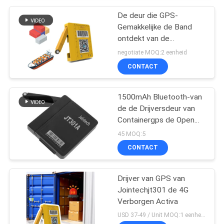
De deur die GPS-
Gemakkelijke de Band
ontdekt van de
Containerdrijver 4G
negotiate MOQ:2 eenheid
installeert lange
CONTACT
levensduur batterij
1500mAh Bluetooth-van
de de Drijversdeur van
Containergps de Open
Ontdekkende Waakzame
45 MOQ:5
Drijver
CONTACT
Drijver van GPS van
Jointechjt301 de 4G
Verborgen Activa
USD 37-49 / Unit MOQ:1 eenheid