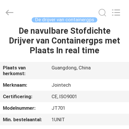
Shenzhen
Joint
Technology
Co.,
Ltd..
De drijver van containergps
All
Rights
De navulbare Stofdichte
HUIS
Reserved.
Drijver van Containergps met
PRODUCTEN
Plaats In real time
VR-
Plaats van
Guangdong, China
herkomst:
SHOW
Merknaam:
Jointech
ONGEVEER
Certificering:
CE, ISO9001
ONS
Modelnummer:
JT701
Min. bestelaantal:
1UNIT
FABRIEKSREIS