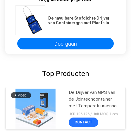
De navulbare Stofdichte Drijver
van Containergps met Plaats In
real time
Doorgaan
Top Producten
De Drijver van GPS van
de Jointechcontainer
met Temperatuursensor
voor Koude Logistische
USD 106-126 / Unit MOQ:1 eenheid
Ketting
CONTACT