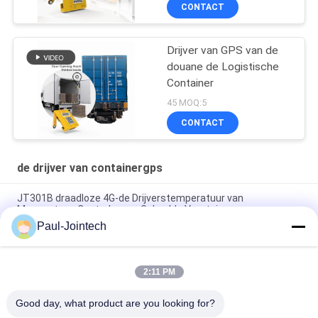
CONTACT
Drijver van GPS van de
douane de Logistische
Container
45 MOQ:5
CONTACT
de drijver van containergps
JT301B draadloze 4G-de Drijverstemperatuur van
Magneetgps Controle voor Gekoelde Voertuigen
Paul-Jointech
Drijver van GPS van de deur de Controlerende Container binnen
Container 3 Maanden Batterij
2:11 PM
Van de Containergps van het Jointechaluminium de Anti-
diefstal Waterdichte Drijver IP67
Good day, what product are you looking for?