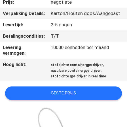
Prijs:
negotiate
KWALITEITSCONTROLE
Verpakking Details:
Karton/Houten doos/Aangepast
Levertijd:
2-5 dagen
CONTACTEER
Betalingscondities:
T/T
ONS
Levering
10000 eenheden per maand
vermogen:
VERZOEK
Hoog licht:
,
stofdichte containergps drijver
OM EEN
,
navulbare containergps drijver
CITAAT
stofdichte gps drijver in real time
BESTE PRIJS
SITEMAP
PRIVACY
POLICY