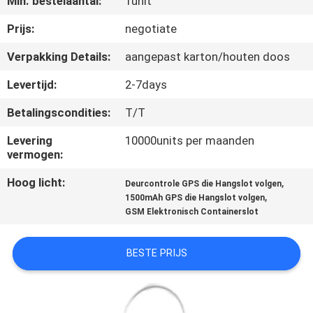
Min. bestelaantal:
1unit
KWALITEITSCONTROLE
Prijs:
negotiate
Verpakking Details:
aangepast karton/houten doos
CONTACTEER
Levertijd:
2-7days
ONS
Betalingscondities:
T/T
VERZOEK
Levering
10000units per maanden
vermogen:
OM EEN
Hoog licht:
,
Deurcontrole GPS die Hangslot volgen
CITAAT
,
1500mAh GPS die Hangslot volgen
GSM Elektronisch Containerslot
SITEMAP
BESTE PRIJS
PRIVACY
POLICY