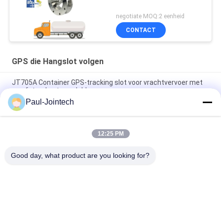
negotiate MOQ:2 eenheid
CONTACT
GPS die Hangslot volgen
JT705A Container GPS-tracking slot voor vrachtvervoer met
op afstand ontgrendeld
Paul-Jointech
Anti-diefstal 15000mAh-Batterij GPS die Hangslot met
Afstandsbediening volgen
12:25 PM
Jointech JT709A Container GPS tracking hangslot waterdicht
bestelwagen GPS elektronisch slot
Good day, what product are you looking for?
populaire categorieën
Alle
GPS Die Hangslot 
GPS-Containerslot
Volgen