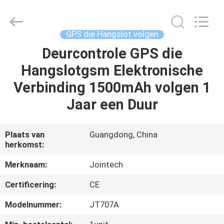
Shenzhen
Joint
Technology
Co.,
Ltd..
GPS die Hangslot volgen
All
Rights
Deurcontrole GPS die
HUIS
Reserved.
Hangslotgsm Elektronische
PRODUCTEN
Verbinding 1500mAh volgen 1
Jaar een Duur
VR-
SHOW
Plaats van
Guangdong, China
herkomst:
ONGEVEER
Merknaam:
Jointech
ONS
Certificering:
CE
Modelnummer:
JT707A
FABRIEKSREIS