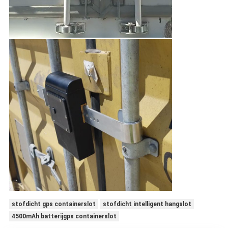
stofdicht gps containerslot
stofdicht intelligent hangslot
4500mAh batterijgps containerslot