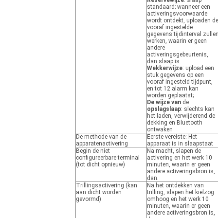
Reservewijze
: slaap
standaard; wanneer een
activeringsvoorwaarde
wordt ontdekt, uploaden d
vooraf ingestelde
gegevens tijdinterval zulle
werken, waarin er geen
andere
activeringsgebeurtenis,
dan slaap is.
Wekkerwijze
: upload een
stuk gegevens op een
vooraf ingesteld tijdpunt,
en tot 12 alarm kan
worden geplaatst;
De wijze van
de
opslagslaap
: slechts kan
het laden, verwijderend de
dekking en Bluetooth
ontwaken
De methode van de
Eerste vereiste: Het
apparatenactivering
apparaat is in slaapstaat
Begin de niet
Na macht, slapen de
configureerbare terminal
activering en het werk 10
(tot dicht opnieuw)
minuten, waarin er geen
andere activeringsbron is,
dan.
Trillingsactivering (kan
Na het ontdekken van
aan dicht worden
trilling, slapen het kielzog
gevormd)
omhoog en het werk 10
minuten, waarin er geen
andere activeringsbron is,