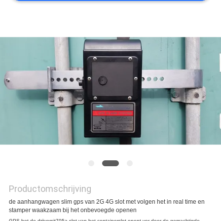
Productomschrijving
de aanhangwagen slim gps van 2G 4G slot met volgen het in real time en
stamper waakzaam bij het onbevoegde openen
GPS-het de drijversjt705a slot van het containerslot opent ver door de gemachtigde