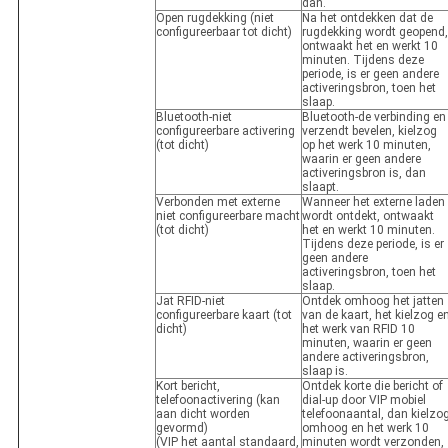
dan.
Open rugdekking (niet
Na het ontdekken dat de
configureerbaar tot dicht)
rugdekking wordt geopend,
ontwaakt het en werkt 10
minuten. Tijdens deze
periode, is er geen andere
activeringsbron, toen het
slaap.
Bluetooth-niet
Bluetooth-de verbinding en
configureerbare activering
verzendt bevelen, kielzog
(tot dicht)
op het werk 10 minuten,
waarin er geen andere
activeringsbron is, dan
slaapt.
Verbonden met externe
Wanneer het externe laden
niet configureerbare macht
wordt ontdekt, ontwaakt
(tot dicht)
het en werkt 10 minuten.
Tijdens deze periode, is er
geen andere
activeringsbron, toen het
slaap.
Jat RFID-niet
Ontdek omhoog het jatten
configureerbare kaart (tot
van de kaart, het kielzog e
dicht)
het werk van RFID 10
minuten, waarin er geen
andere activeringsbron,
slaap is.
Kort bericht,
Ontdek korte die bericht of
telefoonactivering (kan
dial-up door VIP mobiel
aan dicht worden
telefoonaantal, dan kielzo
gevormd)
omhoog en het werk 10
(VIP het aantal standaard,
minuten wordt verzonden,