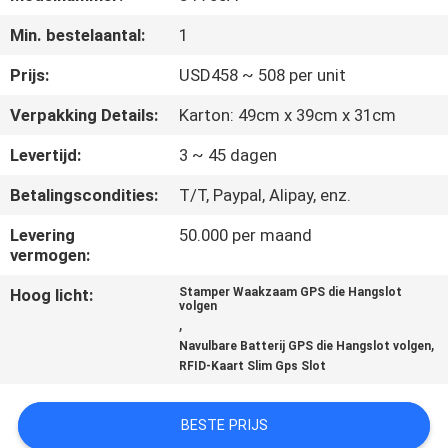
Min. bestelaantal:
1
KWALITEITSCONTROLE
Prijs:
USD458 ~ 508 per unit
CONTACTEER
Verpakking Details:
Karton: 49cm x 39cm x 31cm
ONS
Levertijd:
3 ~ 45 dagen
Betalingscondities:
T/T, Paypal, Alipay, enz.
VERZOEK
OM EEN
Levering
50.000 per maand
vermogen:
CITAAT
Hoog licht:
Stamper Waakzaam GPS die Hangslot
volgen
,
SITEMAP
,
Navulbare Batterij GPS die Hangslot volgen
RFID-Kaart Slim Gps Slot
PRIVACY
BESTE PRIJS
POLICY