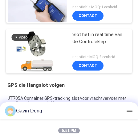
negotiable MOQ:1 eenheid
CONTACT
Slot het in real time van
de Controleklep
negotiate MOQ:2 eenheid
CONTACT
GPS die Hangslot volgen
JT705A Container GPS-tracking slot voor vrachtvervoer met
op afstand ontgrendeld
Gavin Deng
Anti-diefstal 15000mAh-Batterij GPS die Hangslot met
Afstandsbediening volgen
5:51 PM
Jointech JT709A Container GPS tracking hangslot waterdicht