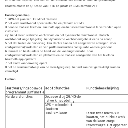
kaart/bluetooth de QR-code van RFID op plaats en SMS-software APP
Hoofdeigenschap:
1 GPS-het plaatsen, GSM het plaatsen.
2 het verre wachtwoord opent instructie via platform of SMS.
3 door de mobiele telefoon Bluetooth app om het scènewachtwoord te verzenden open
instructies.
zijn het 4 steun statische wachtwoord en het dynamische wachtwoord, statisch
wachtwoord lange tijd geldig, het dynamische wachtwoordgebruik eens na afloop.
5 het slot buiten de omheining, kan slechts binnen het aangewezen omringen, door
configuratiehulpmiddelen en van platforminstructies configuratie worden geopend.
6 terminal en bestuurders de band van de voertuiginformatie, door
configuratiehulpmiddelen en platforms en de mobiele configuratie van het telefoon
bluetooth app-opdracht.
7 het alarm voor onwettig opent
8 het de structuurontwerp van de sterk-typegreep, het slot kan niet gemakkelijk worden
vernietigd.
Fuction:
Hardware/ingebouwde
Hoofdfuncties
Functiebeschrijving
programmatuurfunctie
Hardwarefuncties
Gebaseerd bij 2G/4G-de
netwerkmededeling
GPS + celcode het
plaatsen
Dual Sim-kaart
Steun twee micro-SIM
kaarten, het dubbele werk
van de kaart enige
reservewijze. Het apparaat