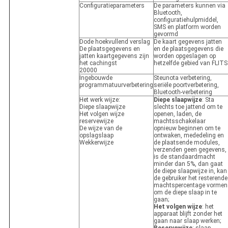
Configuratieparameters
De parameters kunnen via
Bluetooth,
configuratiehulpmiddel,
SMS en platform worden
gevormd
Dode hoekvullend verslag
De kaart gegevens jatten
De plaatsgegevens en
en de plaatsgegevens die
jatten kaartgegevens zijn
worden opgeslagen op
het cachingst
hetzelfde gebied van FLITS
20000
Ingebouwde
Steunota verbetering,
programmatuurverbetering
seriële poortverbetering,
Bluetooth-verbetering
Het werk wijze:
Diepe slaapwijze
: Sta
Diepe slaapwijze
slechts toe jattend om te
Het volgen wijze
openen, laden, de
reservewijze
machtsschakelaar
De wijze van de
opnieuw beginnen om te
opslagslaap
ontwaken, mededeling en
Wekkerwijze
de plaatsende modules,
verzenden geen gegevens,
is de standaardmacht
minder dan 5%, dan gaat
de diepe slaapwijze in, kan
de gebruiker het resterende
machtspercentage vormen
om de diepe slaap in te
gaan;
Het volgen wijze
: het
apparaat blijft zonder het
gaan naar slaap werken;