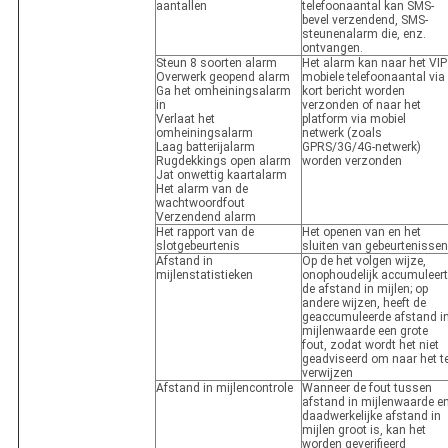
aantallen
telefoonaantal kan SMS-
bevel verzendend, SMS-
steunenalarm die, enz.
ontvangen.
Steun 8 soorten alarm
Het alarm kan naar het VIP
Overwerk geopend alarm
mobiele telefoonaantal via
Ga het omheiningsalarm
kort bericht worden
in
verzonden of naar het
Verlaat het
platform via mobiel
omheiningsalarm
netwerk (zoals
Laag batterijalarm
GPRS/3G/4G-netwerk)
Rugdekkings open alarm
worden verzonden
Jat onwettig kaartalarm
Het alarm van de
wachtwoordfout
Verzendend alarm
Het rapport van de
Het openen van en het
slotgebeurtenis
sluiten van gebeurtenissen
Afstand in
Op de het volgen wijze,
mijlenstatistieken
onophoudelijk accumuleert
de afstand in mijlen; op
andere wijzen, heeft de
geaccumuleerde afstand i
mijlenwaarde een grote
fout, zodat wordt het niet
geadviseerd om naar het t
verwijzen
Afstand in mijlencontrole
Wanneer de fout tussen
afstand in mijlenwaarde e
daadwerkelijke afstand in
mijlen groot is, kan het
worden geverifieerd