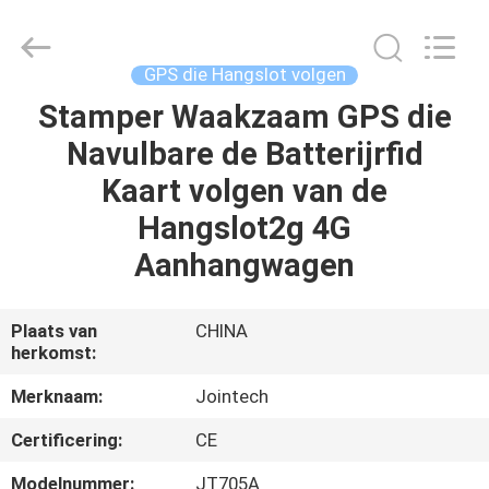
Shenzhen
Joint
Technology
Co.,
Ltd..
GPS die Hangslot volgen
All
Rights
Stamper Waakzaam GPS die
HUIS
Reserved.
Navulbare de Batterijrfid
PRODUCTEN
Kaart volgen van de
Hangslot2g 4G
VR-
Aanhangwagen
SHOW
Plaats van
CHINA
herkomst:
ONGEVEER
ONS
Merknaam:
Jointech
Certificering:
CE
FABRIEKSREIS
Modelnummer:
JT705A