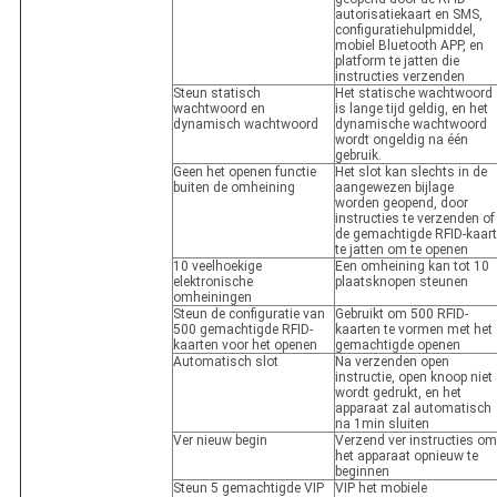
autorisatiekaart en SMS,
configuratiehulpmiddel,
mobiel Bluetooth APP, en
platform te jatten die
instructies verzenden
Steun statisch
Het statische wachtwoord
wachtwoord en
is lange tijd geldig, en het
dynamisch wachtwoord
dynamische wachtwoord
wordt ongeldig na één
gebruik.
Geen het openen functie
Het slot kan slechts in de
buiten de omheining
aangewezen bijlage
worden geopend, door
instructies te verzenden of
de gemachtigde RFID-kaart
te jatten om te openen
10 veelhoekige
Een omheining kan tot 10
elektronische
plaatsknopen steunen
omheiningen
Steun de configuratie van
Gebruikt om 500 RFID-
500 gemachtigde RFID-
kaarten te vormen met het
kaarten voor het openen
gemachtigde openen
Automatisch slot
Na verzenden open
instructie, open knoop niet
wordt gedrukt, en het
apparaat zal automatisch
na 1min sluiten
Ver nieuw begin
Verzend ver instructies om
het apparaat opnieuw te
beginnen
Steun 5 gemachtigde VIP
VIP het mobiele