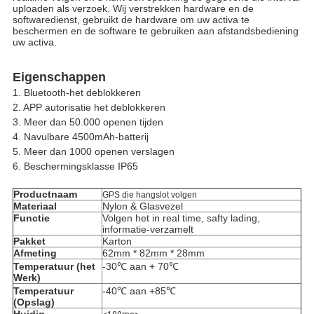
uploaden
 als verzoek. Wij verstrekken hardware en de 
softwaredienst, gebruikt de hardware om uw activa te 
beschermen en de software te gebruiken aan afstandsbediening 
uw activa.
Eigenschappen
1. Bluetooth-het deblokkeren
2. APP autorisatie het deblokkeren
3. Meer dan 50.000 openen tijden
4. Navulbare 4500mAh-batterij
5. Meer dan 1000 openen verslagen
6. Beschermingsklasse IP65
Productnaam
GPS die hangslot volgen
Materiaal
Nylon & Glasvezel
Functie
Volgen het in real time, safty lading, 
informatie-verzamelt
Pakket
Karton
Afmeting
62mm * 82mm * 28mm
Temperatuur (het 
-30℃ aan + 70℃
Werk)
Temperatuur 
-40℃ aan +85℃
(Opslag)