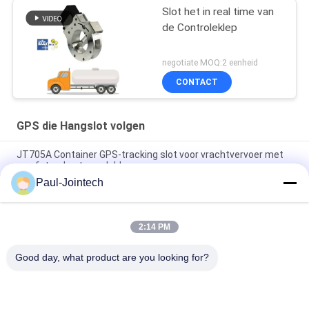
Slot het in real time van
de Controleklep
negotiate MOQ:2 eenheid
CONTACT
GPS die Hangslot volgen
JT705A Container GPS-tracking slot voor vrachtvervoer met
op afstand ontgrendeld
Paul-Jointech
Anti-diefstal 15000mAh-Batterij GPS die Hangslot met
Afstandsbediening volgen
2:14 PM
Jointech JT709A Container GPS tracking hangslot waterdicht
bestelwagen GPS elektronisch slot
Good day, what product are you looking for?
populaire categorieën
Alle