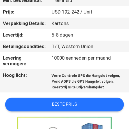
Min. bestelaantal:
1 eenheid
KWALITEITSCONTROLE
Prijs:
USD 192-242 / Unit
Verpakking Details:
Kartons
CONTACTEER
Levertijd:
5-8 dagen
ONS
Betalingscondities:
T/T, Western Union
VERZOEK
Levering
10000 eenheden per maand
vermogen:
OM EEN
Hoog licht:
,
Verre Controle GPS die Hangslot volgen
CITAAT
,
Pond AGPS die GPS Hangslot volgen
Roestvrij GPS-Drijvershangslot
SITEMAP
BESTE PRIJS
PRIVACY
POLICY