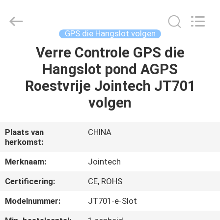
Shenzhen
Joint
Technology
Co.,
Ltd..
GPS die Hangslot volgen
All
Rights
Verre Controle GPS die
HUIS
Reserved.
Hangslot pond AGPS
PRODUCTEN
Roestvrije Jointech JT701
volgen
VR-
SHOW
Plaats van
CHINA
herkomst:
ONGEVEER
Merknaam:
Jointech
ONS
Certificering:
CE, ROHS
Modelnummer:
JT701-e-Slot
FABRIEKSREIS