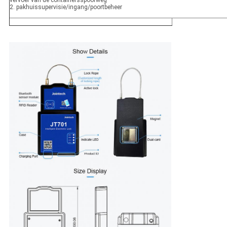
vervoer van de containersspoorweg
2. pakhuissupervisie/ingang/poortbeheer