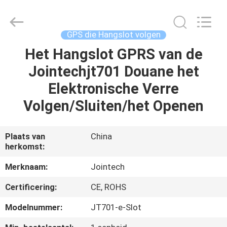
Shenzhen
Joint
Technology
Co.,
Ltd..
GPS die Hangslot volgen
All
Rights
Het Hangslot GPRS van de
HUIS
Reserved.
Jointechjt701 Douane het
PRODUCTEN
Elektronische Verre
Volgen/Sluiten/het Openen
VR-
SHOW
Plaats van
China
herkomst:
ONGEVEER
Merknaam:
Jointech
ONS
Certificering:
CE, ROHS
Modelnummer:
JT701-e-Slot
FABRIEKSREIS