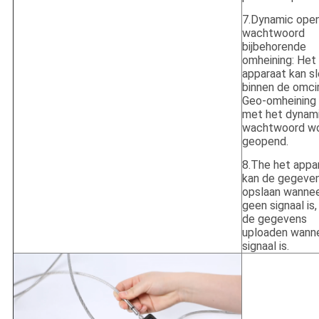
7.Dynamic ope
wachtwoord
bijbehorende
omheining: Het
apparaat kan s
binnen de omci
Geo-omheining
met het dynam
wachtwoord w
geopend.
8.The het appa
kan de gegeve
opslaan wannee
geen signaal is,
de gegevens
uploaden wanne
signaal is.