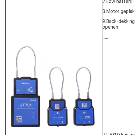
7.Low batterij
8.Motor geplak
9.Back-dekking
openen
......
JT701D kan aa