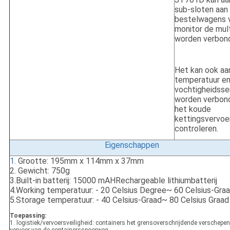
sub-sloten aan
bestelwagens 
monitor de mul
worden verbon
Het kan ook aa
temperatuur e
vochtigheidsse
worden verbon
het koude
kettingsvervoe
controleren.
Eigenschappen
1.
Grootte: 195mm x 114mm x 37mm
2. Gewicht: 750g
3.Built-in batterij: 15000 mAHRechargeable lithiumbatterij
4.Working temperatuur: - 20 Celsius Degree~ 60 Celsius-Gra
5.Storage temperatuur: - 40 Celsius-Graad~ 80 Celsius Graad
Toepassing:
1. logistiek/vervoersveiligheid: containers het grensoverschrijdende verschepen