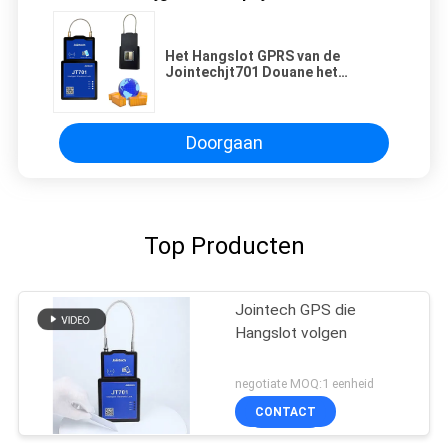
Het Hangslot GPRS van de
Jointechjt701 Douane het
Elektronische Verre
Volgen/Sluiten/het Openen
Doorgaan
Top Producten
Jointech GPS die
Hangslot volgen
negotiate MOQ:1 eenheid
CONTACT