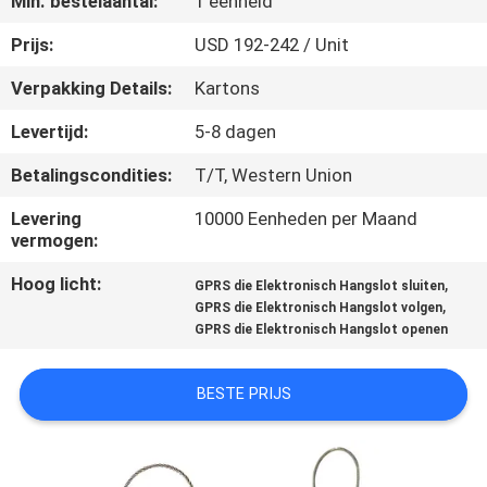
Min. bestelaantal:
1 eenheid
KWALITEITSCONTROLE
Prijs:
USD 192-242 / Unit
Verpakking Details:
Kartons
CONTACTEER
Levertijd:
5-8 dagen
ONS
Betalingscondities:
T/T, Western Union
VERZOEK
Levering
10000 Eenheden per Maand
vermogen:
OM EEN
Hoog licht:
,
GPRS die Elektronisch Hangslot sluiten
CITAAT
,
GPRS die Elektronisch Hangslot volgen
GPRS die Elektronisch Hangslot openen
SITEMAP
BESTE PRIJS
PRIVACY
POLICY