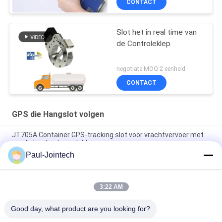
CONTACT
Slot het in real time van
de Controleklep
negotiate MOQ:2 eenheid
CONTACT
GPS die Hangslot volgen
JT705A Container GPS-tracking slot voor vrachtvervoer met
op afstand ontgrendeld
Paul-Jointech
Anti-diefstal 15000mAh-Batterij GPS die Hangslot met
Afstandsbediening volgen
3:22 AM
Jointech JT709A Container GPS tracking hangslot waterdicht
bestelwagen GPS elektronisch slot
Good day, what product are you looking for?