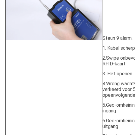
Steun 9 alarm:
1. Kabel scherp
2.Swipe onbev
RFID-kaart
3. Het openen
4.Wrong wacht
verkeerd voor 
opeenvolgende 
5.Geo-omheini
ingang
6.Geo-omheini
uitgang