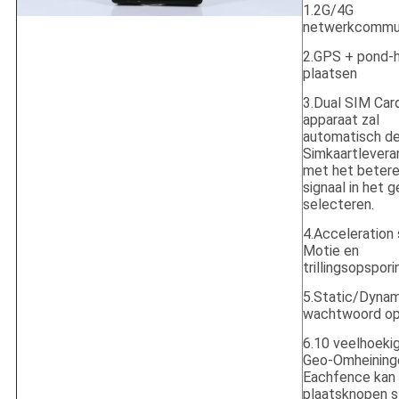
1.2G/4G
netwerkcommun
2.GPS + pond-
plaatsen
3.Dual SIM Car
apparaat zal
automatisch d
Simkaartlevera
met het beter
signaal in het 
selecteren.
4.Acceleration 
Motie en
trillingsopspori
5.Static/Dynam
wachtwoord o
6.10 veelhoeki
Geo-Omheining
Eachfence kan 
plaatsknopen 