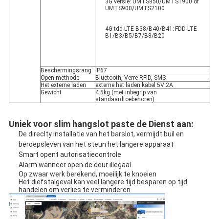
3G versie: UMTS850/UMTS1900 of 
UMTS900/UMTS2100
4G tdd-LTE B38/B40/B41; FDD-LTE 
B1/B3/B5/B7/B8/B20
Beschermingsrang
IP67
Open methode
Bluetooth, Verre RFID, SMS
Het externe laden
externe het laden kabel 5V 2A
Gewicht
4.5kg (met inbegrip van 
standaardtoebehoren)
Uniek voor slim hangslot paste de Dienst aan:
De direclty installatie van het barslot, vermijdt buil en 
beroepsleven van het steun het langere apparaat
Smart opent autorisatiecontrole
Alarm wanneer open de deur illegaal
Op zwaar werk berekend, moeilijk te knoeien
Het diefstalgeval kan veel langere tijd besparen op tijd 
handelen om verlies te verminderen