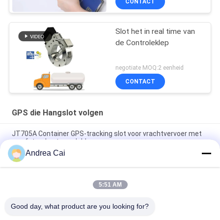
CONTACT
Slot het in real time van
de Controleklep
negotiate MOQ:2 eenheid
CONTACT
GPS die Hangslot volgen
JT705A Container GPS-tracking slot voor vrachtvervoer met
op afstand ontgrendeld
Andrea Cai
Anti-diefstal 15000mAh-Batterij GPS die Hangslot met
Afstandsbediening volgen
5:51 AM
Jointech JT709A Container GPS tracking hangslot waterdicht
bestelwagen GPS elektronisch slot
Good day, what product are you looking for?