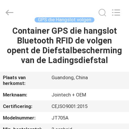
Shenzhen
Joint
Technology
Co.,
Ltd..
GPS die Hangslot volgen
All
Rights
Container GPS die hangslot
HUIS
Reserved.
Bluetooth RFID de volgen
PRODUCTEN
opent de Diefstalbescherming
van de Ladingsdiefstal
VR-
SHOW
Plaats van
Guandong, China
herkomst:
ONGEVEER
Merknaam:
Jointech + OEM
ONS
Certificering:
CE,ISO9001:2015
Modelnummer:
JT705A
FABRIEKSREIS