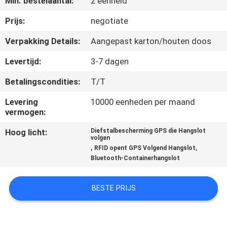
Min. bestelaantal:
2 eenheid
KWALITEITSCONTROLE
Prijs:
negotiate
Verpakking Details:
Aangepast karton/houten doos
CONTACTEER
Levertijd:
3-7 dagen
ONS
Betalingscondities:
T/T
VERZOEK
Levering
10000 eenheden per maand
vermogen:
OM EEN
Hoog licht:
Diefstalbescherming GPS die Hangslot
CITAAT
volgen
,
,
RFID opent GPS Volgend Hangslot
Bluetooth-Containerhangslot
SITEMAP
BESTE PRIJS
PRIVACY
POLICY