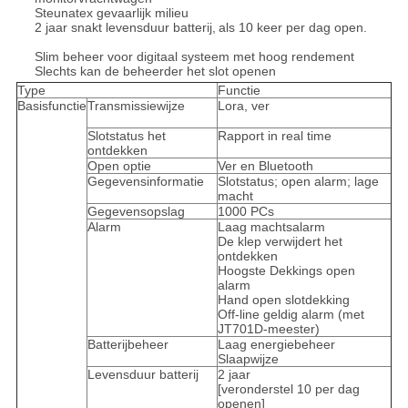
Steunatex gevaarlijk milieu
2 jaar snakt
levensduur batterij,
als 10 keer per dag open.
Slim beheer voor digitaal systeem met hoog rendement
Slechts kan de beheerder het slot openen
Type
Functie
Basisfunctie
Transmissiewijze
Lora, ver
Slotstatus het
Rapport in real time
ontdekken
Open optie
Ver en Bluetooth
Gegevensinformatie
Slotstatus; open alarm; lage
macht
Gegevensopslag
1000 PCs
Alarm
Laag machtsalarm
De klep verwijdert het
ontdekken
Hoogste Dekkings open
alarm
Hand open slotdekking
Off-line geldig alarm (met
JT701D-meester)
Batterijbeheer
Laag energiebeheer
Slaapwijze
Levensduur batterij
2 jaar
[veronderstel 10 per dag
openen]