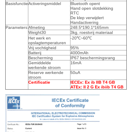
Basisfunctie
Activeringsmiddel
Bluetooth opent
Hand open slotdekking
RTC
De klep verwijdert
Handactivering
Parameters
Afmeting
248.5*190.1*165mm
Weight30
3kg, roestvrij materiaal
Het werk en
-20℃~60℃
opslagtemperaturen
Vrij vochtigheid
95%
Batterij
4000mAh
Bescherming
IP67 beschermingsrang
Gemiddelde
16mA
werkende stroom
Reserve werkende
50uA
stroom
Certificatie
IECEx: Ex ib IIB T4 GB
ATEx: II 2 G Ex ibiib T4 GB