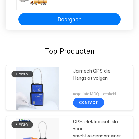
beheerder van het Stamperalarm
Doorgaan
Top Producten
Jointech GPS die
Hangslot volgen
negotiate MOQ:1 eenheid
CONTACT
GPS-elektronisch slot
voor
vrachtwagencontainer