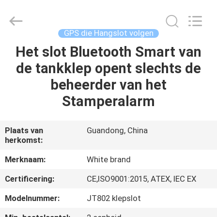
Shenzhen
Joint
Technology
Co.,
Ltd..
GPS die Hangslot volgen
All
Rights
Het slot Bluetooth Smart van
HUIS
Reserved.
de tankklep opent slechts de
PRODUCTEN
beheerder van het
Stamperalarm
VR-
SHOW
Plaats van
Guandong, China
herkomst:
ONGEVEER
Merknaam:
White brand
ONS
Certificering:
CE,ISO9001:2015, ATEX, IEC EX
Modelnummer:
JT802 klepslot
FABRIEKSREIS