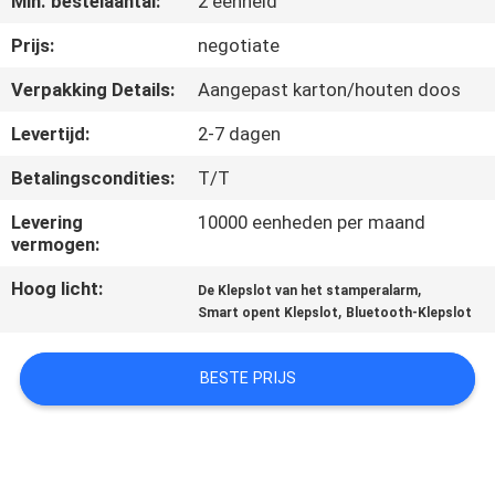
Min. bestelaantal:
2 eenheid
KWALITEITSCONTROLE
Prijs:
negotiate
Verpakking Details:
Aangepast karton/houten doos
CONTACTEER
Levertijd:
2-7 dagen
ONS
Betalingscondities:
T/T
VERZOEK
Levering
10000 eenheden per maand
vermogen:
OM EEN
Hoog licht:
,
De Klepslot van het stamperalarm
CITAAT
,
Smart opent Klepslot
Bluetooth-Klepslot
SITEMAP
BESTE PRIJS
PRIVACY
POLICY