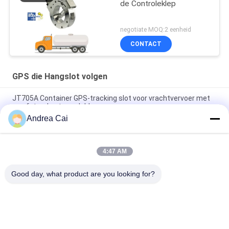
de Controleklep
negotiate MOQ:2 eenheid
CONTACT
GPS die Hangslot volgen
JT705A Container GPS-tracking slot voor vrachtvervoer met
op afstand ontgrendeld
Andrea Cai
Anti-diefstal 15000mAh-Batterij GPS die Hangslot met
Afstandsbediening volgen
4:47 AM
Jointech JT709A Container GPS tracking hangslot waterdicht
bestelwagen GPS elektronisch slot
Good day, what product are you looking for?
populaire categorieën
Alle
GPS Die Hangslot 
GPS-Containerslot