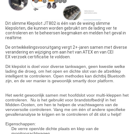
Dit slimme Klepslot JT802 is één van de weinig slimme
klepsloten, die kunnen worden gebruikt om de lading ver te
controleren en te beheersen leegmaken en melden het geval in
realtime.
De ontwikkelingsvooruitgang vergt 2+-jaren samen met diverse
verandering en wijziging om aan het van ATEX en van CEI
EX verzoek certificatie te voldoen.
Dit klepslot is doel voor diverse tankwagen, geen kwestie welke
lading die droeg, om het open en dichte slot van de afzetklep
intelligent te controleren. Open methodes kan dichtbij Bluetooth
zijn, en de ver manier is gewoonlijk smartly door platform.
Het werkt gewoonlijk samen met hoofdslot voor multi-kleppen het
controleren.
Nu is het gebruikt voor brandstofbedrijf in het
Midden-Oosten, om hen te helpen de vrachtwagens van de
vervoersolie controleren. Vang me om één of andere specifieke
gevallenanalyse te krijgen en te controleren of dit slot u helpt!
Eigenschappen:
De verre open/de dichte plaats en klep van de
monitorvrachtwagen