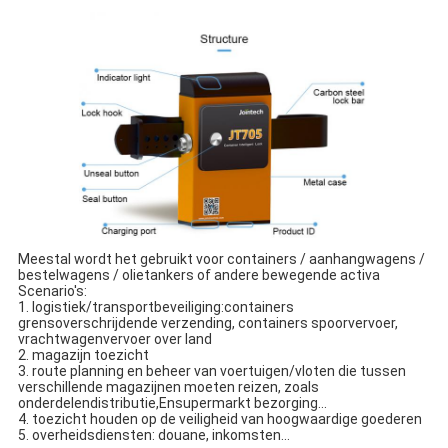
Meestal wordt het gebruikt voor containers / aanhangwagens / 
bestelwagens / olietankers of andere bewegende activa
Scenario's:
1. logistiek/transportbeveiliging:
containers 
grensoverschrijdende verzending, containers spoorvervoer, 
vrachtwagen
vervoer over land
2. magazijn toezicht
3. r
oute planning en beheer van voertuigen/vloten die tussen 
verschillende magazijnen moeten reizen, zoals 
onderdelendistributie,
En
supermarkt bezorging...
4. toezicht houden op de veiligheid van hoogwaardige goederen
5. overheidsdiensten: douane, inkomsten...