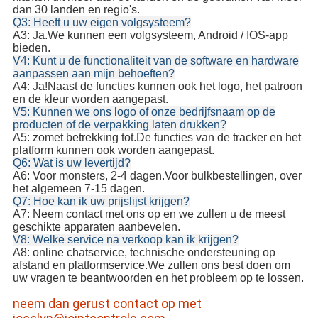
dan 30 landen en regio's.
Q3: Heeft u uw eigen volgsysteem?
A3: Ja.We kunnen een volgsysteem, Android / IOS-app
bieden.
V4: Kunt u de functionaliteit van de software en hardware
aanpassen aan mijn behoeften?
A4: Ja!Naast de functies kunnen ook het logo, het patroon
en de kleur worden aangepast.
V5: Kunnen we ons logo of onze bedrijfsnaam op de
producten of de verpakking laten drukken?
A5: zo
met betrekking tot.De functies van de tracker en het
platform kunnen ook worden aangepast.
Q6: Wat is uw levertijd?
A6: Voor monsters, 2-4 dagen.Voor bulkbestellingen, over
het algemeen 7-15 dagen.
Q7: Hoe kan ik uw prijslijst krijgen?
A7: Neem contact met ons op en we zullen u de meest
geschikte apparaten aanbevelen.
V8: Welke service na verkoop kan ik krijgen?
A8: online chatservice, technische ondersteuning op
afstand en platformservice.We zullen ons best doen om
uw vragen te beantwoorden en het probleem op te lossen.
neem dan gerust contact op met