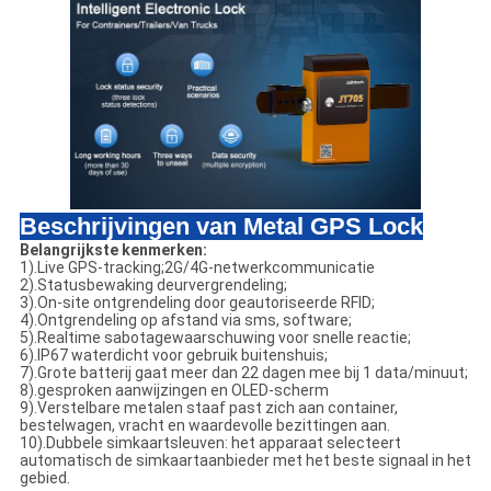
Beschrijvingen van Metal GPS Lock
Belangrijkste kenmerken:
1).Live GPS-tracking;2G/4G-netwerkcommunicatie
2).Statusbewaking deurvergrendeling;
3).On-site ontgrendeling door geautoriseerde RFID;
4).Ontgrendeling op afstand via sms, software;
5).Realtime sabotagewaarschuwing voor snelle reactie;
6).IP67 waterdicht voor gebruik buitenshuis;
7).Grote batterij gaat meer dan 22 dagen mee bij 1 data/minuut;
8).gesproken aanwijzingen en OLED-scherm
9).Verstelbare metalen staaf past zich aan container,
bestelwagen, vracht en waardevolle bezittingen aan.
10).
Dubbele simkaartsleuven: het apparaat selecteert
automatisch de simkaartaanbieder met het beste signaal in het
gebied.