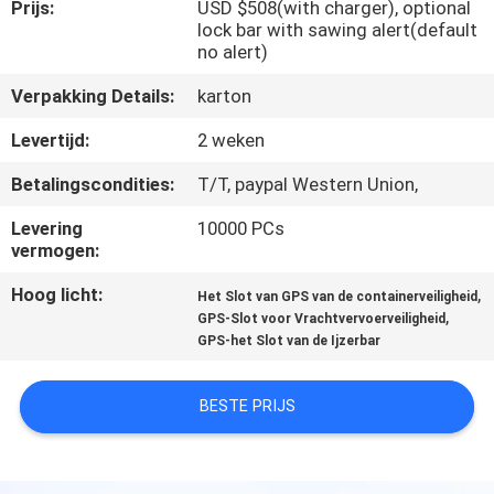
Prijs:
USD $508(with charger), optional
lock bar with sawing alert(default
KWALITEITSCONTROLE
no alert)
Verpakking Details:
karton
CONTACTEER
Levertijd:
2 weken
ONS
Betalingscondities:
T/T, paypal Western Union,
VERZOEK
Levering
10000 PCs
vermogen:
OM EEN
Hoog licht:
,
CITAAT
Het Slot van GPS van de containerveiligheid
,
GPS-Slot voor Vrachtvervoerveiligheid
GPS-het Slot van de Ijzerbar
SITEMAP
BESTE PRIJS
PRIVACY
POLICY