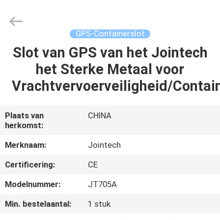
Shenzhen
Joint
Technology
Co.,
Ltd..
GPS-Containerslot
All
Rights
Slot van GPS van het Jointech
HUIS
Reserved.
het Sterke Metaal voor
PRODUCTEN
Vrachtvervoerveiligheid/Contain
VR-
Plaats van
CHINA
herkomst:
SHOW
Merknaam:
Jointech
ONGEVEER
Certificering:
CE
ONS
Modelnummer:
JT705A
Min. bestelaantal:
1 stuk
FABRIEKSREIS