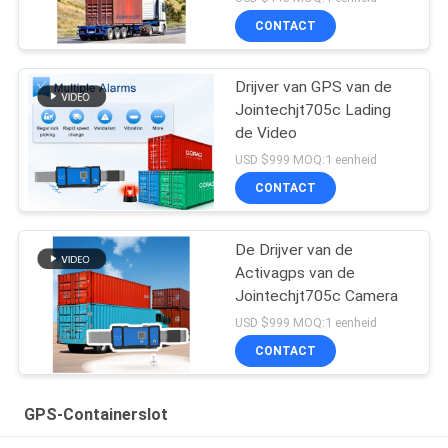
Slimme Hangslot in real
CONTACT
time
Drijver van GPS van de
Jointechjt705c Lading
de Video
USD $999 MOQ:1 eenheid
CONTACT
De Drijver van de
Activagps van de
Jointechjt705c Camera
USD $999 MOQ:1 eenheid
CONTACT
GPS-Containerslot