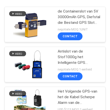
de Containerslot van 5V
30000mAh GPS, Diefstal
die Bestand GPS Slot
volgen
negotiate MOQ:1UNIT
CONTACT
Antislot van de
Stof1000g het
Intelligente GPS
Container met
negotiate MOQ:1 eenheid
Afstandsbediening
CONTACT
Het Volgende GPS-van
het de Kabel Scherpe
Alarm van de
Slotafstandsbediening
USD $113 MOQ:1 eenheid