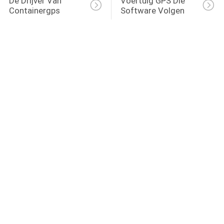
De Drijver Van 
Voertuig GPS Die 
Containergps
Software Volgen