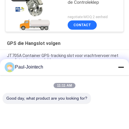
de Controleklep
negotiate MOQ:2 eenheid
CONTACT
GPS die Hangslot volgen
JT705A Container GPS-tracking slot voor vrachtvervoer met
op afstand ontgrendeld
Paul-Jointech
Anti-diefstal 15000mAh-Batterij GPS die Hangslot met
Afstandsbediening volgen
11:11 AM
Jointech JT709A Container GPS tracking hangslot waterdicht
bestelwagen GPS elektronisch slot
Good day, what product are you looking for?
populaire categorieën
Alle
GPS Die Hangslot 
GPS-Containerslot