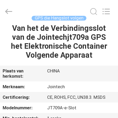
Shenzhen
Joint
Technology
Co.,
Ltd..
GPS die Hangslot volgen
All
Rights
Van het de Verbindingsslot
HUIS
Reserved.
van de Jointechjt709a GPS
PRODUCTEN
het Elektronische Container
Volgende Apparaat
VR-
SHOW
Plaats van
CHINA
herkomst:
ONGEVEER
Merknaam:
Jointech
ONS
Certificering:
CE, ROHS, FCC, UN38.3. MSDS
Modelnummer:
JT709A-e-Slot
FABRIEKSREIS