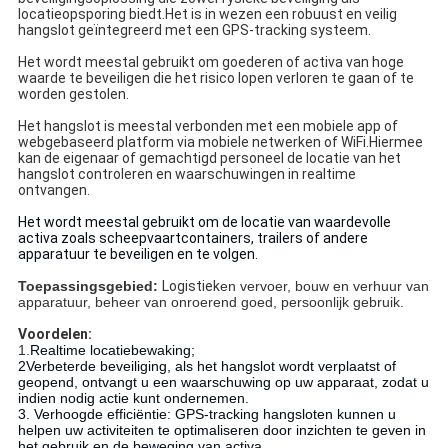
locatieopsporing biedt.Het is in wezen een robuust en veilig 
hangslot geïntegreerd met een GPS-tracking systeem.
Het wordt meestal gebruikt om goederen of activa van hoge 
waarde te beveiligen die het risico lopen verloren te gaan of te 
worden gestolen.
Het hangslot is meestal verbonden met een mobiele app of 
webgebaseerd platform via mobiele netwerken of WiFi.Hiermee 
kan de eigenaar of gemachtigd personeel de locatie van het 
hangslot controleren en waarschuwingen in realtime 
ontvangen.
Het wordt meestal gebruikt om de locatie van waardevolle 
activa zoals scheepvaartcontainers, trailers of andere 
apparatuur te beveiligen en te volgen.
Toepassingsgebied:
Logistiek
en vervoer, bouw en verhuur van 
apparatuur, beheer van onroerend goed, persoonlijk gebruik.
Voordelen:
1.
Realtime locatiebewaking;
2Verbeterde beveiliging, als het hangslot wordt verplaatst of 
geopend, ontvangt u een waarschuwing op uw apparaat, zodat u 
indien nodig actie kunt ondernemen.
3. Verhoogde efficiëntie: GPS-tracking hangsloten kunnen u 
helpen uw activiteiten te optimaliseren door inzichten te geven in 
het gebruik en de beweging van activa.