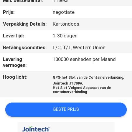
Min. bestelaantal:
1 reeks
KWALITEITSCONTROLE
Prijs:
negotiate
Verpakking Details:
Kartondoos
CONTACTEER
Levertijd:
1-30 dagen
ONS
Betalingscondities:
L/C, T/T, Western Union
VERZOEK
Levering
100000 eenheden per Maand
vermogen:
OM EEN
Hoog licht:
,
GPS-het Slot van de Containerverbinding
CITAAT
,
Jointech JT709A
Het Slot Volgend Apparaat van de
containerverbinding
SITEMAP
BESTE PRIJS
PRIVACY
POLICY