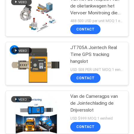
de olietankwagen het
Vervoer Monitroing die
GPS het Volgen plaatsen
488-500 USD per unit MOQ:1 eenheid
CONTACT
JT705A Jointech Real
Time GPS tracking
hangslot
USD 508 PER UNIT MOQ:1 eenheid
CONTACT
Van de Cameragps van
de Jointechlading de
Drijversslot
USD $999 MOQ:1 eenheid
CONTACT