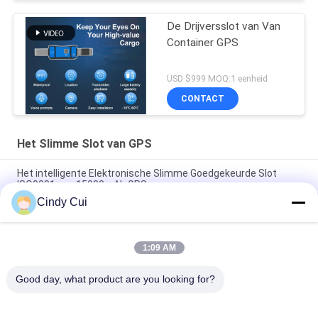
De Drijversslot van Van
Container GPS
USD $999 MOQ:1 eenheid
CONTACT
Het Slimme Slot van GPS
Het intelligente Elektronische Slimme Goedgekeurde Slot
ISO9001 van 15000mAh GPS
Cindy Cui
Het Slotcontainer van de Jointechjt705a GPS Verbinding de
Lading GPS die van de Controleveiligheid Hangslot volgen
1:09 AM
Slim Elektronisch Goedgekeurd de Containerslot ROHS van
1500mAh GPS
Good day, what product are you looking for?
populaire categorieën
Alle