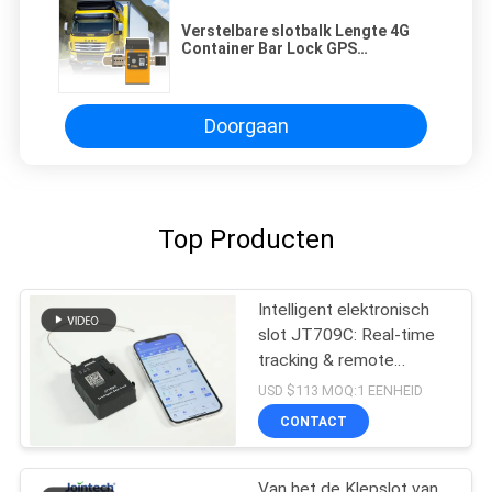
Verstelbare slotbalk Lengte 4G
Container Bar Lock GPS
Navigation Smart Padlock
Doorgaan
Top Producten
Intelligent elektronisch
slot JT709C: Real-time
tracking & remote
unlocking
USD $113 MOQ:1 EENHEID
CONTACT
Van het de Klepslot van