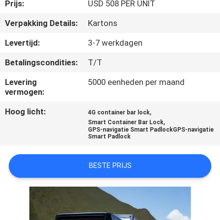
Prijs:
USD 508 PER UNIT
KWALITEITSCONTROLE
Verpakking Details:
Kartons
Levertijd:
3-7 werkdagen
CONTACTEER
Betalingscondities:
T/T
ONS
Levering
5000 eenheden per maand
vermogen:
VERZOEK
Hoog licht:
,
4G container bar lock
OM EEN
,
Smart Container Bar Lock
GPS-navigatie Smart PadlockGPS-navigatie
CITAAT
Smart Padlock
SITEMAP
BESTE PRIJS
PRIVACY
POLICY