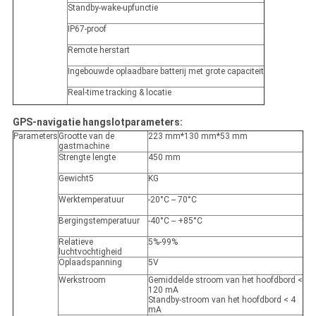
Standby-wake-upfunctie
IP67-proof
Remote herstart
Ingebouwde oplaadbare batterij met grote capaciteit
Real-time tracking & locatie
GPS-navigatie hangslotparameters:
Parameters
Grootte van de
223 mm*130 mm*53 mm
gastmachine
Strengte lengte
450 mm
Gewicht5
KG
Werktemperatuur
-20°C -- 70°C
Bergingstemperatuur
-40°C -- +85°C
Relatieve
5%-99%
luchtvochtigheid
Oplaadspanning
5V
Werkstroom
Gemiddelde stroom van het hoofdbord <
120 mA
Standby-stroom van het hoofdbord < 4
mA