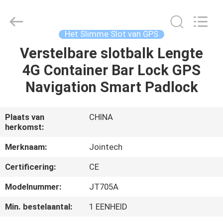
Shenzhen
Joint
Technology
Co.,
Ltd..
Het Slimme Slot van GPS
All
Rights
Verstelbare slotbalk Lengte
HUIS
Reserved.
4G Container Bar Lock GPS
PRODUCTEN
Navigation Smart Padlock
VR-
Plaats van
CHINA
herkomst:
SHOW
Merknaam:
Jointech
ONGEVEER
Certificering:
CE
ONS
Modelnummer:
JT705A
Min. bestelaantal:
1 EENHEID
FABRIEKSREIS