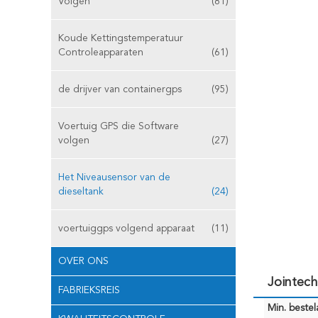
Volgen
(81)
Koude Kettingstemperatuur
Controleapparaten
(61)
de drijver van containergps
(95)
Voertuig GPS die Software
volgen
(27)
Het Niveausensor van de
dieseltank
(24)
voertuiggps volgend apparaat
(11)
OVER ONS
Jointech
FABRIEKSREIS
Min. bestela