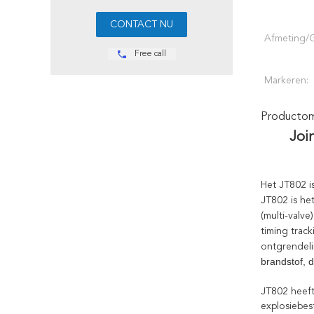
Afmeting/G
Free call
Markeren:
Productoms
Joi
Het JT802 is
JT802 is he
(multi-valv
timing trac
ontgrendel
brandstof, 
JT802 heeft 
explosiebes