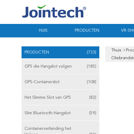
HUIS
PRODUCTEN
VR-S
Thuis
Pro
PRODUCTEN
(733)
Oliebrandst
GPS die Hangslot volgen
(185)
GPS-Containerslot
(108)
Het Slimme Slot van GPS
(82)
Slim Bluetooth-Hangslot
(59)
Containerverbinding het