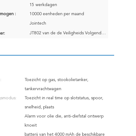
15 werkdagen
rmogen :
10000 eenheden per maand
Jointech
JT802 van de de Veiligheids Volgend Verbinding van Olietankergps Anti-diefstal de Klepslot
er:
:
Toezicht op gas, stookolietanker,
tankervrachtwagen
gsmodus:
Toezicht in real time op slotstatus, spoor,
snelheid, plaats
Alarm voor olie die, anti-diefstal ontwerp
knoeit
batterij van het 4000 mAh de beschikbare