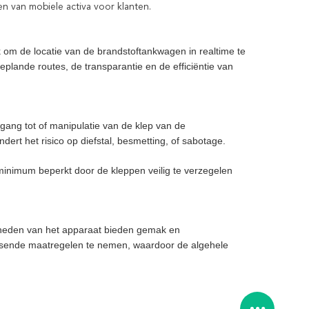
en van mobiele activa voor klanten.
k om de locatie van de brandstoftankwagen in realtime te
plande routes, de transparantie en de efficiëntie van
gang tot of manipulatie van de klep van de
ert het risico op diefstal, besmetting, of sabotage.
n minimum beperkt door de kleppen veilig te verzegelen
kheden van het apparaat bieden gemak en
n passende maatregelen te nemen, waardoor de algehele