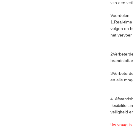
van een vei
Voordelen:
1.Real-time
volgen.en h
het vervoer
2Verbeterde
brandstoftan
3Verbeterde 
en alle mog
4. Afstands
flexibilitei
veiligheid e
Uw vraag is