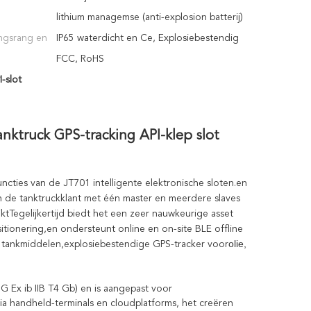
lithium managemse (anti-explosion batterij)
ngsrang en
IP65 waterdicht en Ce, Explosiebestendig
FCC, RoHS
-slot
nktruck GPS-tracking API-klep slot
ncties van de JT701 intelligente elektronische sloten.en 
n de tanktruckklant met één master en meerdere slaves 
tTegelijkertijd biedt het een zeer nauwkeurige asset 
tionering,en ondersteunt online en on-site BLE offline 
olie,
 tankmiddelen,
explosiebestendige GPS-tracker voor
 G Ex ib IIB T4 Gb) en is aangepast voor
ia handheld-terminals en cloudplatforms, het creëren