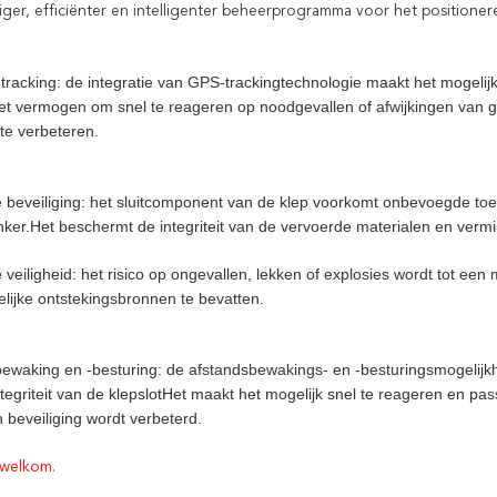
liger, efficiënter en intelligenter beheerprogramma voor het positioner
 tracking: de integratie van GPS-trackingtechnologie maakt het mogelij
et vermogen om snel te reageren op noodgevallen of afwijkingen van ge
 te verbeteren.
 beveiliging: het sluitcomponent van de klep voorkomt onbevoegde toe
ker.Het beschermt de integriteit van de vervoerde materialen en vermind
veiligheid: het risico op ongevallen, lekken of explosies wordt tot ee
elijke ontstekingsbronnen te bevatten.
bewaking en -besturing: de afstandsbewakings- en -besturingsmogelij
t.integriteit van de klepslotHet maakt het mogelijk snel te reageren e
n beveiliging wordt verbeterd.
 welkom.