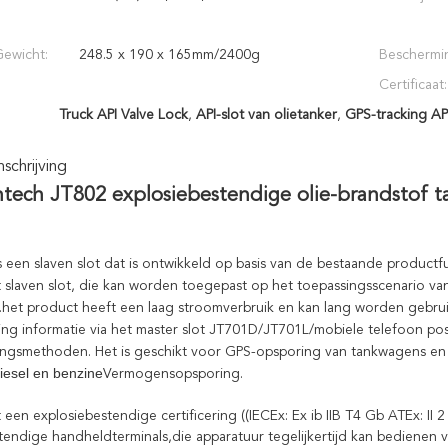
ewicht:
248.5 x 190 x 165mm/2400g
Beschermi
Certificaat:
Truck API Valve Lock
,
API-slot van olietanker
,
GPS-tracking API
chrijving
ntech JT802 explosiebestendige olie-brandstof ta
 een slaven slot dat is ontwikkeld op basis van de bestaande productfu
t slaven slot, die kan worden toegepast op het toepassingsscenario va
e).het product heeft een laag stroomverbruik en kan lang worden gebruik
king informatie via het master slot JT701D/JT701L/mobiele telefoon posi
ingsmethoden.
Het is geschikt voor GPS-opsporing van tankwagens en
diesel en benzine
Vermogensopsporing.
een explosiebestendige certificering ((IECEx: Ex ib IIB T4 Gb ATEx: II 2
tendige handheldterminals,die apparatuur tegelijkertijd kan bedienen v