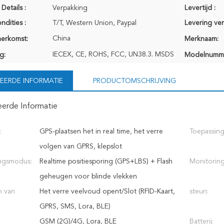
Details :
Verpakking
Levertijd :
ndities :
T/T, Western Union, Paypal
Levering ve
China
herkomst:
Merknaam:
IECEX, CE, ROHS, FCC, UN38.3. MSDS
g:
Modelnumm
EERDE INFORMATIE
PRODUCTOMSCHRIJVING
eerde Informatie
:
GPS-plaatsen het in real time, het verre
Toepassing
volgen van GPRS, klepslot
ingsmodus:
Realtime positiesporing (GPS+LBS) + Flash
Monitorin
geheugen voor blinde vlekken
n van
Het verre veelvoud opent/Slot (RFID-Kaart,
steun:
GPRS, SMS, Lora, BLE)
GSM (2G)/4G, Lora, BLE
Batterij: