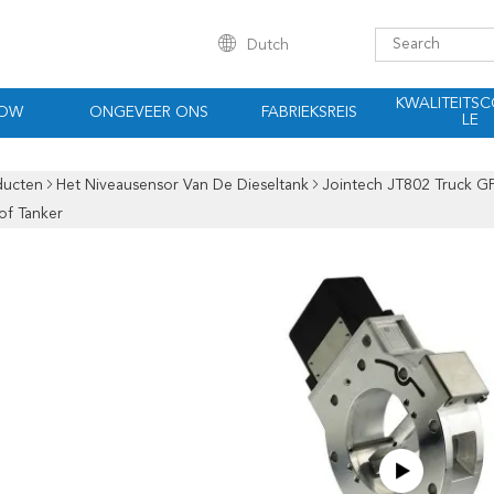
Dutch
KWALITEITS
HOW
ONGEVEER ONS
FABRIEKSREIS
LE
ducten
Het Niveausensor Van De Dieseltank
Jointech JT802 Truck GP
of Tanker