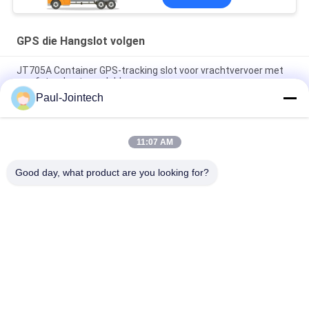
GPS die Hangslot volgen
JT705A Container GPS-tracking slot voor vrachtvervoer met
op afstand ontgrendeld
Paul-Jointech
Anti-diefstal 15000mAh-Batterij GPS die Hangslot met
Afstandsbediening volgen
11:07 AM
Jointech JT709A Container GPS tracking hangslot waterdicht
bestelwagen GPS elektronisch slot
Good day, what product are you looking for?
populaire categorieën
Alle
GPS Die Hangslot 
GPS-Containerslot
Volgen
Het Slimme Slot 
Slim Bluetooth-
Van GPS
Hangslot