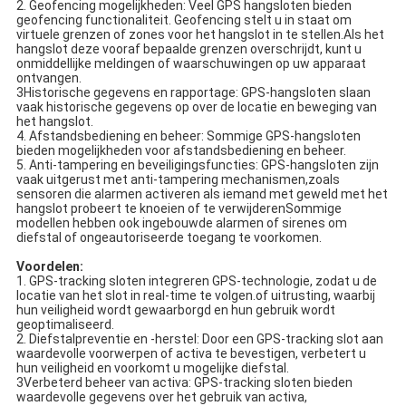
2. Geofencing mogelijkheden: Veel GPS hangsloten bieden
geofencing functionaliteit. Geofencing stelt u in staat om
virtuele grenzen of zones voor het hangslot in te stellen.Als het
hangslot deze vooraf bepaalde grenzen overschrijdt, kunt u
onmiddellijke meldingen of waarschuwingen op uw apparaat
ontvangen.
3Historische gegevens en rapportage: GPS-hangsloten slaan
vaak historische gegevens op over de locatie en beweging van
het hangslot.
4. Afstandsbediening en beheer: Sommige GPS-hangsloten
bieden mogelijkheden voor afstandsbediening en beheer.
5. Anti-tampering en beveiligingsfuncties: GPS-hangsloten zijn
vaak uitgerust met anti-tampering mechanismen,zoals
sensoren die alarmen activeren als iemand met geweld met het
hangslot probeert te knoeien of te verwijderenSommige
modellen hebben ook ingebouwde alarmen of sirenes om
diefstal of ongeautoriseerde toegang te voorkomen.
Voordelen:
1. GPS-tracking sloten integreren GPS-technologie, zodat u de
locatie van het slot in real-time te volgen.of uitrusting, waarbij
hun veiligheid wordt gewaarborgd en hun gebruik wordt
geoptimaliseerd.
2. Diefstalpreventie en -herstel: Door een GPS-tracking slot aan
waardevolle voorwerpen of activa te bevestigen, verbetert u
hun veiligheid en voorkomt u mogelijke diefstal.
3Verbeterd beheer van activa: GPS-tracking sloten bieden
waardevolle gegevens over het gebruik van activa,