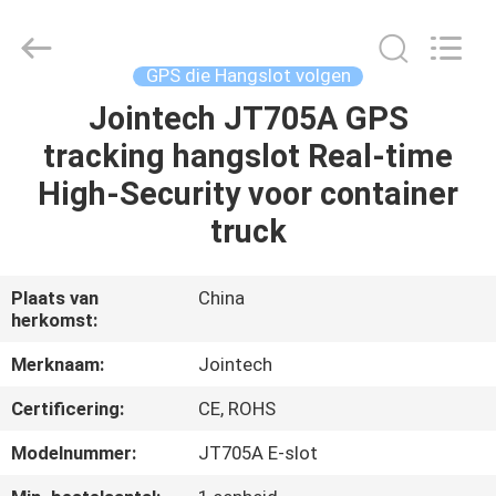
Shenzhen
Joint
Technology
Co.,
Ltd..
GPS die Hangslot volgen
All
Rights
Jointech JT705A GPS
HUIS
Reserved.
tracking hangslot Real-time
PRODUCTEN
High-Security voor container
truck
VR-
SHOW
Plaats van
China
herkomst:
ONGEVEER
Merknaam:
Jointech
ONS
Certificering:
CE, ROHS
Modelnummer:
JT705A E-slot
FABRIEKSREIS