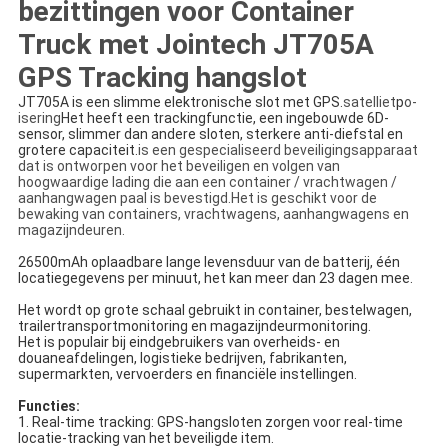
bezittingen voor Container
Truck met Jointech JT705A
GPS Tracking hangslot
JT705A is een slimme elektronische slot met GPS.
satelliet
p
o-
isering
Het heeft een trackingfunctie, een ingebouwde 6D-
sensor, slimmer dan andere sloten, sterkere anti-diefstal en 
grotere capaciteit.
is een gespecialiseerd beveiligingsapparaat
dat is ontworpen voor het beveiligen en volgen van
hoogwaardige lading die aan een container / vrachtwagen /
aanhangwagen paal is bevestigd.
Het is geschikt voor de
bewaking van containers, vrachtwagens, aanhangwagens en
magazijndeuren.
26500mAh oplaadbare lange levensduur van de batterij, één
locatiegegevens per minuut, het kan meer dan 23 dagen mee.
Het wordt op grote schaal gebruikt in container, bestelwagen,
trailertransportmonitoring en magazijndeurmonitoring.
Het is populair bij eindgebruikers van overheids- en
douaneafdelingen, logistieke bedrijven, fabrikanten,
supermarkten, vervoerders en financiële instellingen.
Functies:
1. Real-time tracking: GPS-hangsloten zorgen voor real-time
locatie-tracking van het beveiligde item.