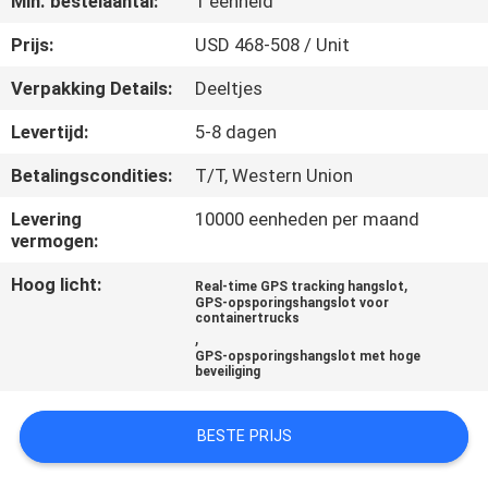
Min. bestelaantal:
1 eenheid
KWALITEITSCONTROLE
Prijs:
USD 468-508 / Unit
Verpakking Details:
Deeltjes
CONTACTEER
Levertijd:
5-8 dagen
ONS
Betalingscondities:
T/T, Western Union
VERZOEK
Levering
10000 eenheden per maand
vermogen:
OM EEN
Hoog licht:
,
Real-time GPS tracking hangslot
CITAAT
GPS-opsporingshangslot voor
containertrucks
,
GPS-opsporingshangslot met hoge
SITEMAP
beveiliging
PRIVACY
BESTE PRIJS
POLICY