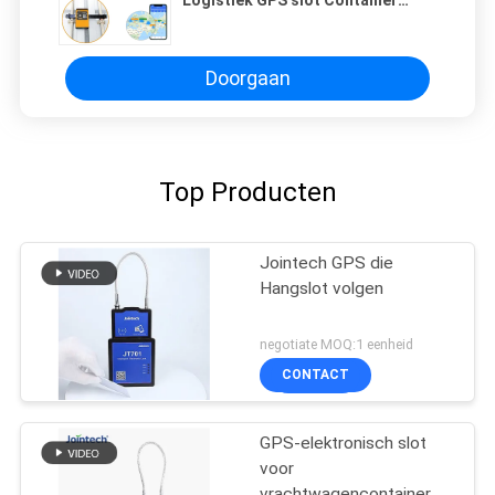
Cargo GPS Security RFID hangslot
Doorgaan
Top Producten
Jointech GPS die
Hangslot volgen
negotiate MOQ:1 eenheid
CONTACT
GPS-elektronisch slot
voor
vrachtwagencontainer