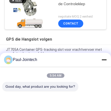
de Controleklep
negotiate MOQ:2 eenheid
CONTACT
GPS die Hangslot volgen
JT705A Container GPS-tracking slot voor vrachtvervoer met
op afstand ontgrendeld
Paul-Jointech
Anti-diefstal 15000mAh-Batterij GPS die Hangslot met
Afstandsbediening volgen
5:54 AM
Jointech JT709A Container GPS tracking hangslot waterdicht
bestelwagen GPS elektronisch slot
Good day, what product are you looking for?
populaire categorieën
Alle
GPS Die Hangslot 