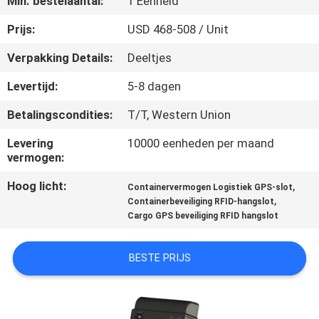
Min. bestelaantal:
1 Eenheid
KWALITEITSCONTROLE
Prijs:
USD 468-508 / Unit
Verpakking Details:
Deeltjes
CONTACTEER
Levertijd:
5-8 dagen
ONS
Betalingscondities:
T/T, Western Union
VERZOEK
Levering
10000 eenheden per maand
vermogen:
OM EEN
Hoog licht:
,
Containervermogen Logistiek GPS-slot
CITAAT
,
Containerbeveiliging RFID-hangslot
Cargo GPS beveiliging RFID hangslot
SITEMAP
BESTE PRIJS
PRIVACY
POLICY