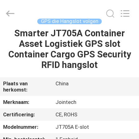
Shenzhen
Joint
Technology
Co.,
Ltd..
GPS die Hangslot volgen
All
Rights
Smarter JT705A Container
HUIS
Reserved.
Asset Logistiek GPS slot
PRODUCTEN
Container Cargo GPS Security
RFID hangslot
VR-
SHOW
Plaats van
China
herkomst:
ONGEVEER
Merknaam:
Jointech
ONS
Certificering:
CE, ROHS
Modelnummer:
JT705A E-slot
FABRIEKSREIS