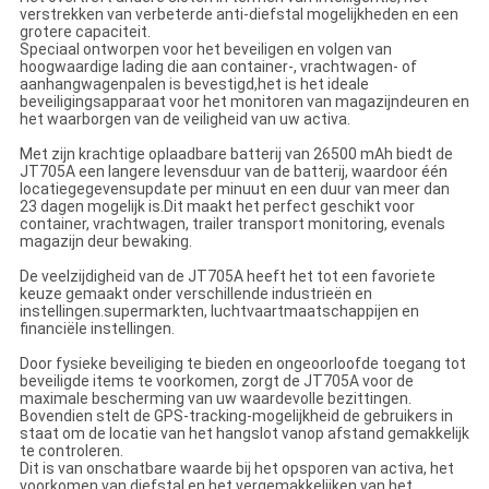
verstrekken van verbeterde anti-diefstal mogelijkheden en een
grotere capaciteit.
Speciaal ontworpen voor het beveiligen en volgen van
hoogwaardige lading die aan container-, vrachtwagen- of
aanhangwagenpalen is bevestigd,het is het ideale
beveiligingsapparaat voor het monitoren van magazijndeuren en
het waarborgen van de veiligheid van uw activa.
Met zijn krachtige oplaadbare batterij van 26500 mAh biedt de
JT705A een langere levensduur van de batterij, waardoor één
locatiegegevensupdate per minuut en een duur van meer dan
23 dagen mogelijk is.Dit maakt het perfect geschikt voor
container, vrachtwagen, trailer transport monitoring, evenals
magazijn deur bewaking.
De veelzijdigheid van de JT705A heeft het tot een favoriete
keuze gemaakt onder verschillende industrieën en
instellingen.supermarkten, luchtvaartmaatschappijen en
financiële instellingen.
Door fysieke beveiliging te bieden en ongeoorloofde toegang tot
beveiligde items te voorkomen, zorgt de JT705A voor de
maximale bescherming van uw waardevolle bezittingen.
Bovendien stelt de GPS-tracking-mogelijkheid de gebruikers in
staat om de locatie van het hangslot vanop afstand gemakkelijk
te controleren.
Dit is van onschatbare waarde bij het opsporen van activa, het
voorkomen van diefstal en het vergemakkelijken van het