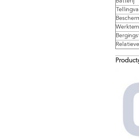
Batterij
Tellingva
Bescherm
Werktem
Berging
Relatiev
Product