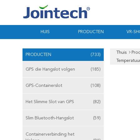
HUIS
PRODUCTEN
VR-S
Thuis
Pro
PRODUCTEN
(733)
Temperatuur
GPS die Hangslot volgen
(185)
GPS-Containerslot
(108)
Het Slimme Slot van GPS
(82)
Slim Bluetooth-Hangslot
(59)
Containerverbinding het