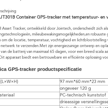
chrijving
 JT301B Container GPS-tracker met temperatuur- en v
Asset Tracker, ontwikkeld door Jointech, onderscheidt zich al
ingstechnologieën, milieubewakingsmogelijkheden,en robuuste
om de locatie, temperatuur, vochtigheid en lichtblootstelling 
-netwerk te verzenden.Met zijn energiezuinige ontwerp en opla
 van de batterij van maximaal 65 dagen, voor een breed scala a
.Dit apparaat biedt een betrouwbare en efficiënte oplossing voor
ica GPS-tracker productspecificatie
((L×W×H)
97 mm*60 mm*23 mm
ongeveer 120 g
teriaal
PC-technisch kunststof
drieassige versnellingss