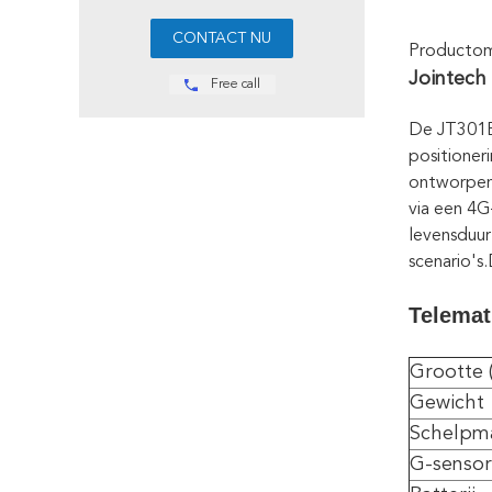
Productoms
Jointech
Free call
De JT301B 
positioner
ontworpen 
via een 4G
levensduur
scenario's
Telemat
Grootte 
Gewicht
Schelpma
G-sensor