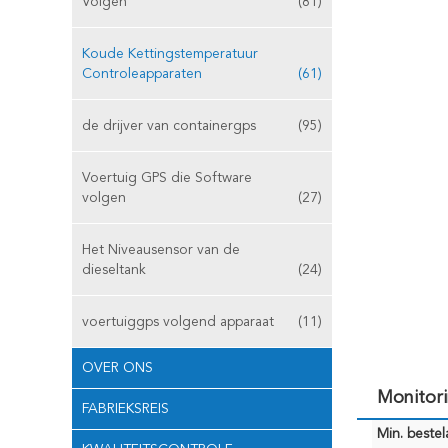
Volgen
(81)
Koude Kettingstemperatuur
Controleapparaten
(61)
de drijver van containergps
(95)
Voertuig GPS die Software
volgen
(27)
Het Niveausensor van de
dieseltank
(24)
voertuiggps volgend apparaat
(11)
OVER ONS
Monitor
FABRIEKSREIS
Min. bestela