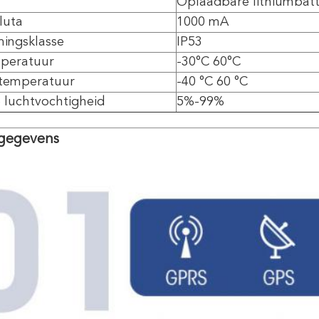
Oplaadbare lithiumbatt
luta
1000 mA
ingsklasse
IP53
peratuur
-30°C 60°C
stemperatuur
-40 °C 60 °C
e luchtvochtigheid
5%-99%
gegevens