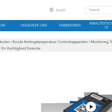
Dutch
KWALITEITS
HOW
ONGEVEER ONS
FABRIEKSREIS
LE
ducten
Koude Kettingstemperatuur Controleapparaten
Monitoring T
 En Vochtigheid Detectie