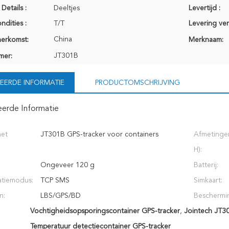
Details :
Deeltjes
Levertijd :
ndities :
T/T
Levering ve
China
herkomst:
Merknaam:
JT301B
mer:
EERDE INFORMATIE
PRODUCTOMSCHRIJVING
eerde Informatie
het
JT301B GPS-tracker voor containers
Afmetingen
H):
Ongeveer 120 g
Batterij:
tiemodus:
TCP SMS
Simkaart:
n:
LBS/GPS/BD
Beschermin
Vochtigheidsopsporingscontainer GPS-tracker
,
Jointech JT3
Temperatuur detectiecontainer GPS-tracker