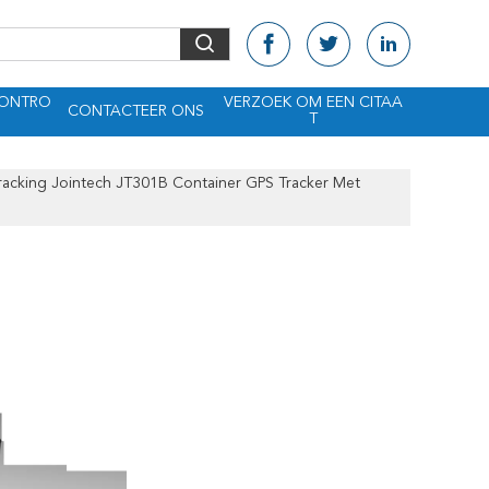
CONTRO
VERZOEK OM EEN CITAA
CONTACTEER ONS
T
racking Jointech JT301B Container GPS Tracker Met