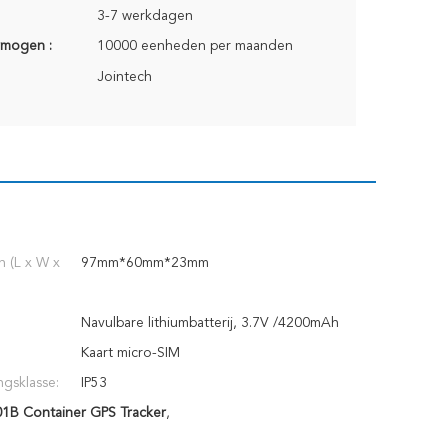
3-7 werkdagen
rmogen :
10000 eenheden per maanden
Jointech
 (L x W x
97mm*60mm*23mm
Navulbare lithiumbatterij, 3.7V /4200mAh
Kaart micro-SIM
gsklasse:
IP53
01B Container GPS Tracker
,