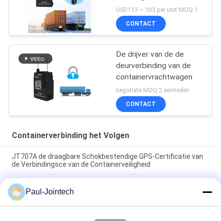
Tracker
USD113 ~ 103 per unit MOQ:1
CONTACT
De drijver van de de
deurverbinding van de
containervrachtwagen
negotiate MOQ:2 eenheden
CONTACT
Containerverbinding het Volgen
JT707A de draagbare Schokbestendige GPS-Certificatie van
de Verbindingsce van de Containerveiligheid
Van de Activagps van het magneethangslot de Drijvers4g
Paul-Jointech
Container die van de Elektronische Verbinding van GPS de
plaats bepalen
De slimme Container die van de Hangslotenvrachtwagens van