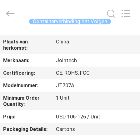
Shenzhen
Joint
Technology
Co.,
Ltd..
Containerverbinding het Volgen
All
Rights
HUIS
Reserved.
Plaats van
China
herkomst:
PRODUCTEN
Merknaam:
Jointech
VR-
Certificering:
CE, ROHS, FCC
SHOW
Modelnummer:
JT707A
Minimum Order
1 Unit
ONGEVEER
Quantity:
ONS
Prijs:
USD 106-126 / Unit
Packaging Details:
Cartons
FABRIEKSREIS