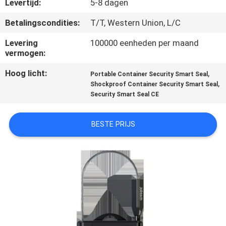
Levertijd:
5-8 dagen
KWALITEITSCONTROLE
Betalingscondities:
T/T, Western Union, L/C
Levering
100000 eenheden per maand
CONTACTEER
vermogen:
ONS
Hoog licht:
,
Portable Container Security Smart Seal
,
Shockproof Container Security Smart Seal
Security Smart Seal CE
VERZOEK
OM EEN
BESTE PRIJS
CITAAT
SITEMAP
PRIVACY
POLICY