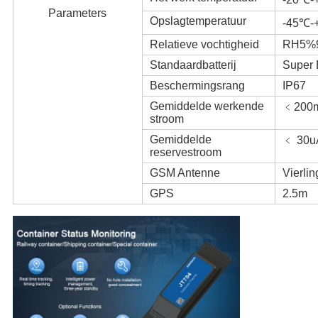
Parameters
Opslagtemperatuur
-45℃-
Relatieve vochtigheid
RH5%
Standaardbatterij
Super 
Beschermingsrang
IP67
Gemiddelde werkende
﹤200
stroom
Gemiddelde
﹤ 30u
reservestroom
GSM Antenne
Vierli
GPS
2.5m