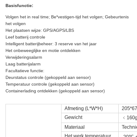
Basisfunctie:
Volgen het in real time; Be*vestigen-tijd het volgen; Gebeurtenis
het volgen
Het plaatsen wijze: GPS/AGPS/LBS
Leef batterij controle
Intelligent batterijbeheer: 3 reserve van
jaar
het
Het onbeweeglijke en motie ontdekken
Verwijderingsalarm
Laag batterijalarm
Facultatieve functie:
Deurstatus controle (gekoppeld aan sensor)
Temperatuur controle (gekoppeld aan sensor)
Containerlading ontdekken (gekoppeld aan sensor)
Afmeting (L*W*H)
205*6
Gewicht
﹤160
Materiaal
Techni
Het werk temperatuur
-20℃-