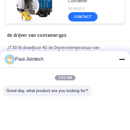
Container
45 MOQ:5
CONTACT
de drijver van containergps
JT301B draadloze 4G-de Drijverstemperatuur van
Magneetgps Controle voor Gekoelde Voertuigen
Paul-Jointech
Drijver van GPS van de deur de Controlerende Container binnen
Container 3 Maanden Batterij
1:03 AM
Van de Containergps van het Jointechaluminium de Anti-
diefstal Waterdichte Drijver IP67
Good day, what product are you looking for?
populaire categorieën
Alle
GPS Die Hangslot 
GPS-Containerslot
Volgen