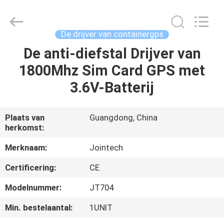
Shenzhen
Joint
Technology
Co.,
Ltd..
De drijver van containergps
All
Rights
De anti-diefstal Drijver van
HUIS
Reserved.
1800Mhz Sim Card GPS met
PRODUCTEN
3.6V-Batterij
VR-
Plaats van
Guangdong, China
herkomst:
SHOW
Merknaam:
Jointech
ONGEVEER
Certificering:
CE
ONS
Modelnummer:
JT704
Min. bestelaantal:
1UNIT
FABRIEKSREIS