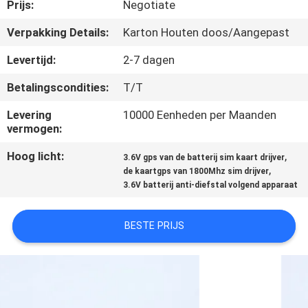
Prijs:
Negotiate
KWALITEITSCONTROLE
Verpakking Details:
Karton Houten doos/Aangepast
Levertijd:
2-7 dagen
CONTACTEER
Betalingscondities:
T/T
ONS
Levering
10000 Eenheden per Maanden
vermogen:
VERZOEK
Hoog licht:
,
3.6V gps van de batterij sim kaart drijver
OM EEN
,
de kaartgps van 1800Mhz sim drijver
CITAAT
3.6V batterij anti-diefstal volgend apparaat
BESTE PRIJS
SITEMAP
PRIVACY
POLICY