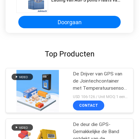
Lading van AGPS pond Plaats van
de de Drijverscontainer van GPS
Doorgaan
Top Producten
De Drijver van GPS van
de Jointechcontainer
met Temperatuursensor
voor Koude Logistische
USD 106-126 / Unit MOQ:1 eenheid
Ketting
CONTACT
De deur die GPS-
Gemakkelijke de Band
ontdekt van de