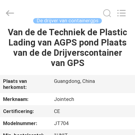
Shenzhen
Joint
Technology
Co.,
Ltd..
De drijver van containergps
All
Rights
Van de de Techniek de Plastic
HUIS
Reserved.
Lading van AGPS pond Plaats
PRODUCTEN
van de de Drijverscontainer
van GPS
VR-
SHOW
Plaats van
Guangdong, China
herkomst:
ONGEVEER
Merknaam:
Jointech
ONS
Certificering:
CE
Modelnummer:
JT704
FABRIEKSREIS