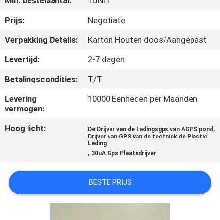
Min. bestelaantal:
1UNIT
KWALITEITSCONTROLE
Prijs:
Negotiate
Verpakking Details:
Karton Houten doos/Aangepast
CONTACTEER
Levertijd:
2-7 dagen
ONS
Betalingscondities:
T/T
VERZOEK
Levering
10000 Eenheden per Maanden
vermogen:
OM EEN
Hoog licht:
,
De Drijver van de Ladingsgps van AGPS pond
CITAAT
Drijver van GPS van de techniek de Plastic
Lading
,
30uA Gps Plaatsdrijver
SITEMAP
BESTE PRIJS
PRIVACY
POLICY