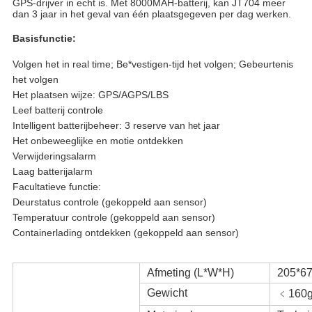
GPS-drijver in echt is. Met 8000MAH-batterij, kan JT704 meer 
dan 3 jaar in het geval van één plaatsgegeven per dag werken.
Basisfunctie:
Volgen het in real time; Be*vestigen-tijd het volgen; Gebeurtenis
het volgen
Het plaatsen wijze: GPS/AGPS/LBS
Leef batterij controle
Intelligent batterijbeheer: 3 reserve van
jaar
het
Het onbeweeglijke en motie ontdekken
Verwijderingsalarm
Laag batterijalarm
Facultatieve functie:
Deurstatus controle (gekoppeld aan sensor)
Temperatuur controle (gekoppeld aan sensor)
Containerlading ontdekken (gekoppeld aan sensor)
Afmeting (L*W*H)
205*6
Gewicht
﹤160