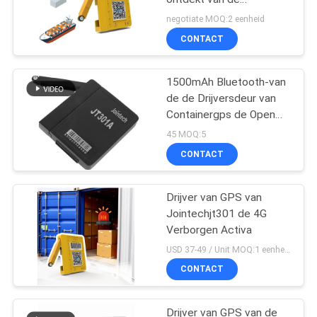
Containerdrijver 4G
negotiate MOQ:2 eenheid
installeert lange
CONTACT
levensduur batterij
1500mAh Bluetooth-van
de de Drijversdeur van
Containergps de Open
Ontdekkende Waakzame
45 MOQ:5
Drijver
CONTACT
Drijver van GPS van
Jointechjt301 de 4G
Verborgen Activa
USD 37-49 / Unit MOQ:1 eenheid
CONTACT
Drijver van GPS van de