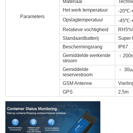
Materiaal
Techni
Het werk temperatuur
-20℃-
Parameters
Opslagtemperatuur
-45℃-
Relatieve vochtigheid
RH5%
Standaardbatterij
Super 
Beschermingsrang
IP67
Gemiddelde werkende
﹤200
stroom
Gemiddelde
﹤ 30u
reservestroom
GSM Antenne
Vierli
GPS
2.5m