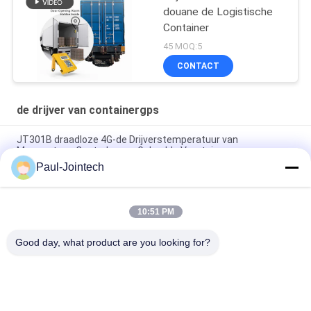
douane de Logistische
Container
45 MOQ:5
CONTACT
de drijver van containergps
JT301B draadloze 4G-de Drijverstemperatuur van
Magneetgps Controle voor Gekoelde Voertuigen
Paul-Jointech
Drijver van GPS van de deur de Controlerende Container binnen
Container 3 Maanden Batterij
10:51 PM
Van de Containergps van het Jointechaluminium de Anti-
diefstal Waterdichte Drijver IP67
Good day, what product are you looking for?
populaire categorieën
Alle
GPS Die Hangslot 