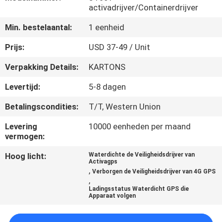
activadrijver/Containerdrijver
KWALITEITSCONTROLE
Min. bestelaantal:
1 eenheid
Prijs:
USD 37-49 / Unit
CONTACTEER
Verpakking Details:
KARTONS
ONS
Levertijd:
5-8 dagen
VERZOEK
Betalingscondities:
T/T, Western Union
OM EEN
Levering
10000 eenheden per maand
CITAAT
vermogen:
Hoog licht:
Waterdichte de Veiligheidsdrijver van
Activagps
SITEMAP
,
Verborgen de Veiligheidsdrijver van 4G GPS
,
Ladingsstatus Waterdicht GPS die
PRIVACY
Apparaat volgen
POLICY