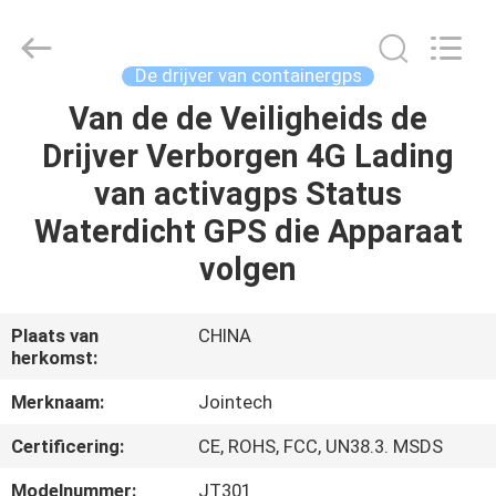
Shenzhen
Joint
Technology
Co.,
Ltd..
De drijver van containergps
All
Rights
Van de de Veiligheids de
HUIS
Reserved.
Drijver Verborgen 4G Lading
PRODUCTEN
van activagps Status
Waterdicht GPS die Apparaat
VR-
volgen
SHOW
Plaats van
CHINA
herkomst:
ONGEVEER
ONS
Merknaam:
Jointech
Certificering:
CE, ROHS, FCC, UN38.3. MSDS
FABRIEKSREIS
Modelnummer:
JT301