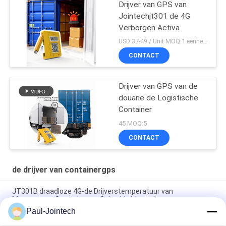
Drijver van GPS van
Jointechjt301 de 4G
Verborgen Activa
USD 37-49 / Unit MOQ:1 eenheid
CONTACT
Drijver van GPS van de
douane de Logistische
Container
45 MOQ:5
CONTACT
de drijver van containergps
JT301B draadloze 4G-de Drijverstemperatuur van
Magneetgps Controle voor Gekoelde Voertuigen
Paul-Jointech
Drijver van GPS van de deur de Controlerende Container binnen