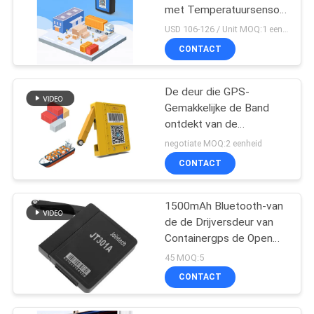
met Temperatuursensor
voor Koude Logistische
USD 106-126 / Unit MOQ:1 eenheid
Ketting
CONTACT
De deur die GPS-
Gemakkelijke de Band
ontdekt van de
Containerdrijver 4G
negotiate MOQ:2 eenheid
installeert lange
CONTACT
levensduur batterij
1500mAh Bluetooth-van
de de Drijversdeur van
Containergps de Open
Ontdekkende Waakzame
45 MOQ:5
Drijver
CONTACT