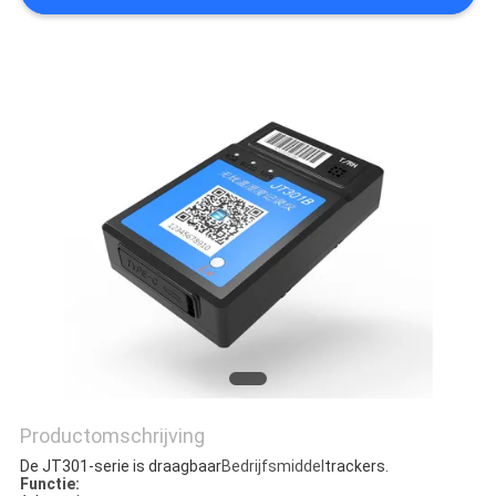
Productomschrijving
De JT301-serie is draagbaar
Bedrijfsmiddel
trackers.
Functie: