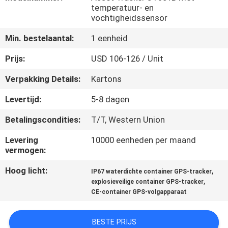
temperatuur- en
vochtigheidssensor
KWALITEITSCONTROLE
Min. bestelaantal:
1 eenheid
CONTACTEER
Prijs:
USD 106-126 / Unit
ONS
Verpakking Details:
Kartons
Levertijd:
5-8 dagen
VERZOEK
OM EEN
Betalingscondities:
T/T, Western Union
CITAAT
Levering
10000 eenheden per maand
vermogen:
SITEMAP
Hoog licht:
,
IP67 waterdichte container GPS-tracker
,
explosieveilige container GPS-tracker
CE-container GPS-volgapparaat
PRIVACY
POLICY
BESTE PRIJS