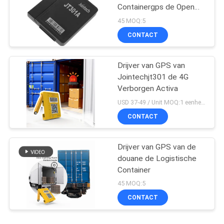
Containergps de Open
Ontdekkende Waakzame
45 MOQ:5
Drijver
CONTACT
Drijver van GPS van
Jointechjt301 de 4G
Verborgen Activa
USD 37-49 / Unit MOQ:1 eenheid
CONTACT
Drijver van GPS van de
douane de Logistische
Container
45 MOQ:5
CONTACT