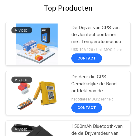
Top Producten
De Drijver van GPS van
de Jointechcontainer
met Temperatuursensor
voor Koude Logistische
USD 106-126 / Unit MOQ:1 eenheid
Ketting
CONTACT
De deur die GPS-
Gemakkelijke de Band
ontdekt van de
Containerdrijver 4G
negotiate MOQ:2 eenheid
installeert lange
CONTACT
levensduur batterij
1500mAh Bluetooth-van
de de Drijversdeur van