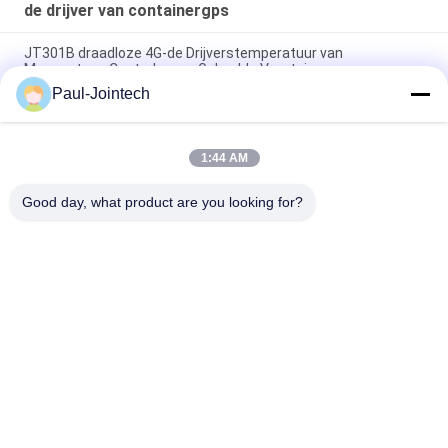
de drijver van containergps
JT301B draadloze 4G-de Drijverstemperatuur van
Magneetgps Controle voor Gekoelde Voertuigen
Paul-Jointech
Drijver van GPS van de deur de Controlerende Container binnen
Container 3 Maanden Batterij
1:44 AM
Van de Containergps van het Jointechaluminium de Anti-
diefstal Waterdichte Drijver IP67
Good day, what product are you looking for?
populaire categorieën
Alle
GPS Die Hangslot 
GPS-Containerslot
Volgen
Het Slimme Slot 
Slim Bluetooth-
Van GPS
Hangslot
Containerverbinding 
Koude 
Het Volgen
Kettingstemperatuur 