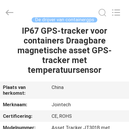
Shenzhen
Joint
Technology
Co.,
Ltd..
De drijver van containergps
All
Rights
IP67 GPS-tracker voor
HUIS
Reserved.
containers Draagbare
PRODUCTEN
magnetische asset GPS-
tracker met
VR-
temperatuursensor
SHOW
Plaats van
China
herkomst:
ONGEVEER
ONS
Merknaam:
Jointech
Certificering:
CE, ROHS
FABRIEKSREIS
Modelnummer:
Asset Tracker JT301B met