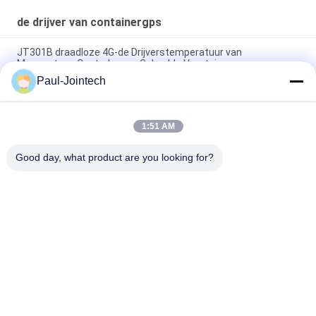
de drijver van containergps
JT301B draadloze 4G-de Drijverstemperatuur van
Magneetgps Controle voor Gekoelde Voertuigen
Paul-Jointech
Drijver van GPS van de deur de Controlerende Container binnen
Container 3 Maanden Batterij
1:51 AM
Van de Containergps van het Jointechaluminium de Anti-
diefstal Waterdichte Drijver IP67
Good day, what product are you looking for?
populaire categorieën
Alle
GPS Die Hangslot 
GPS-Containerslot
Volgen
Het Slimme Slot 
Slim Bluetooth-
Van GPS
Hangslot
Containerverbinding 
Koude 