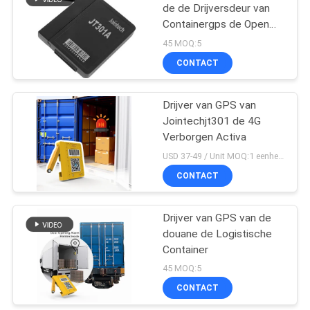
de de Drijversdeur van
Containergps de Open
Ontdekkende Waakzame
45 MOQ:5
Drijver
CONTACT
Drijver van GPS van
Jointechjt301 de 4G
Verborgen Activa
USD 37-49 / Unit MOQ:1 eenheid
CONTACT
Drijver van GPS van de
douane de Logistische
Container
45 MOQ:5
CONTACT