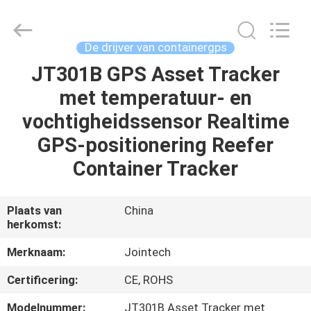
Shenzhen
Joint
Technology
Co.,
Ltd..
De drijver van containergps
All
Rights
JT301B GPS Asset Tracker
HUIS
Reserved.
met temperatuur- en
PRODUCTEN
vochtigheidssensor Realtime
GPS-positionering Reefer
VR-
Container Tracker
SHOW
Plaats van
China
herkomst:
ONGEVEER
ONS
Merknaam:
Jointech
Certificering:
CE, ROHS
FABRIEKSREIS
Modelnummer:
JT301B Asset Tracker met