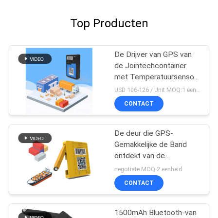
Top Producten
De Drijver van GPS van
de Jointechcontainer
met Temperatuursensor
voor Koude Logistische
USD 106-126 / Unit MOQ:1 eenheid
Ketting
CONTACT
De deur die GPS-
Gemakkelijke de Band
ontdekt van de
Containerdrijver 4G
negotiate MOQ:2 eenheid
installeert lange
CONTACT
levensduur batterij
1500mAh Bluetooth-van