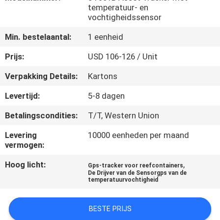
temperatuur- en
vochtigheidssensor
KWALITEITSCONTROLE
Min. bestelaantal:
1 eenheid
CONTACTEER
Prijs:
USD 106-126 / Unit
ONS
Verpakking Details:
Kartons
Levertijd:
5-8 dagen
VERZOEK
OM EEN
Betalingscondities:
T/T, Western Union
CITAAT
Levering
10000 eenheden per maand
vermogen:
SITEMAP
Hoog licht:
,
Gps-tracker voor reefcontainers
De Drijver van de Sensorgps van de
temperatuurvochtigheid
PRIVACY
BESTE PRIJS
POLICY