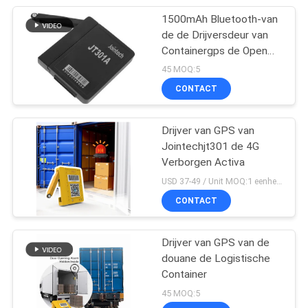
1500mAh Bluetooth-van
de de Drijversdeur van
Containergps de Open
Ontdekkende Waakzame
45 MOQ:5
Drijver
CONTACT
Drijver van GPS van
Jointechjt301 de 4G
Verborgen Activa
USD 37-49 / Unit MOQ:1 eenheid
CONTACT
Drijver van GPS van de
douane de Logistische
Container
45 MOQ:5