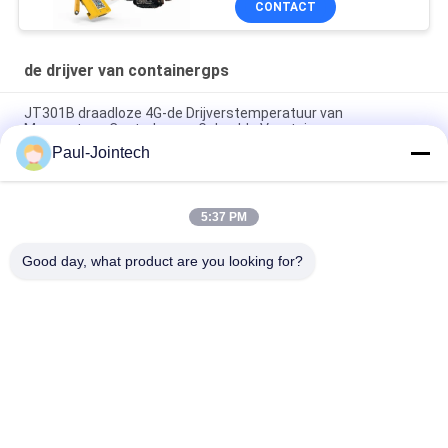
CONTACT
de drijver van containergps
JT301B draadloze 4G-de Drijverstemperatuur van
Magneetgps Controle voor Gekoelde Voertuigen
Paul-Jointech
Drijver van GPS van de deur de Controlerende Container binnen
Container 3 Maanden Batterij
5:37 PM
Van de Containergps van het Jointechaluminium de Anti-
diefstal Waterdichte Drijver IP67
Good day, what product are you looking for?
populaire categorieën
Alle
GPS Die Hangslot 
GPS-Containerslot
Volgen
Het Slimme Slot 
Slim Bluetooth-
Van GPS
Hangslot