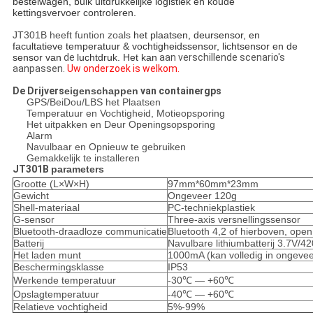
bestelwagen, bulk uitdrukkelijke logistiek en koude 
kettingsvervoer controleren.
JT301B heeft funtion zoals
het plaatsen, deursensor, en 
facultatieve temperatuur & vochtigheidssensor, lichtsensor en de 
sensor van
de
luchtdruk. Het kan
aan verschillende scenario's
aanpassen.
Uw onderzoek is welkom.
De Drijvers
eigenschappen
van containergps
GPS/BeiDou/LBS het Plaatsen
Temperatuur en Vochtigheid, Motieopsporing
Het uitpakken en Deur Openingsopsporing
Alarm
Navulbaar en Opnieuw te gebruiken
Gemakkelijk te installeren
JT301B
parameters
Grootte (L×W×H)
97mm*60mm*23mm
Gewicht
Ongeveer 120g
Shell-materiaal
PC-techniekplastiek
G-sensor
Three-axis versnellingssensor
Bluetooth-draadloze communicatie
Bluetooth 4,2 of hierboven, ope
Batterij
Navulbare lithiumbatterij 3.7V/
Het laden munt
1000mA (kan volledig in ongeve
Beschermingsklasse
IP53
Werkende temperatuur
-30℃ — +60℃
Opslagtemperatuur
-40℃ — +60℃
Relatieve vochtigheid
5%-99%