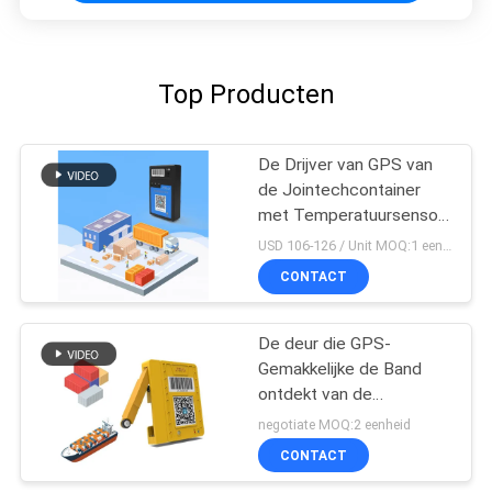
Top Producten
De Drijver van GPS van
de Jointechcontainer
met Temperatuursensor
voor Koude Logistische
USD 106-126 / Unit MOQ:1 eenheid
Ketting
CONTACT
De deur die GPS-
Gemakkelijke de Band
ontdekt van de
Containerdrijver 4G
negotiate MOQ:2 eenheid
installeert lange
CONTACT
levensduur batterij