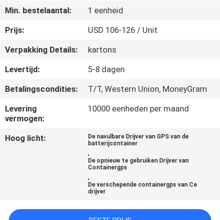
Min. bestelaantal:
1 eenheid
KWALITEITSCONTROLE
Prijs:
USD 106-126 / Unit
Verpakking Details:
kartons
CONTACTEER
ONS
Levertijd:
5-8 dagen
Betalingscondities:
T/T, Western Union, MoneyGram
VERZOEK
Levering
10000 eenheden per maand
OM EEN
vermogen:
CITAAT
Hoog licht:
De navulbare Drijver van GPS van de
batterijcontainer
,
De opnieuw te gebruiken Drijver van
SITEMAP
Containergps
,
De verschepende containergps van Ce
drijver
PRIVACY
POLICY