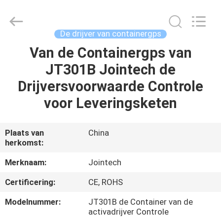
Shenzhen
Joint
Technology
Co.,
Ltd..
De drijver van containergps
All
Rights
Van de Containergps van
HUIS
Reserved.
JT301B Jointech de
PRODUCTEN
Drijversvoorwaarde Controle
voor Leveringsketen
VR-
SHOW
Plaats van
China
herkomst:
ONGEVEER
Merknaam:
Jointech
ONS
Certificering:
CE, ROHS
Modelnummer:
JT301B de Container van de
FABRIEKSREIS
activadrijver Controle