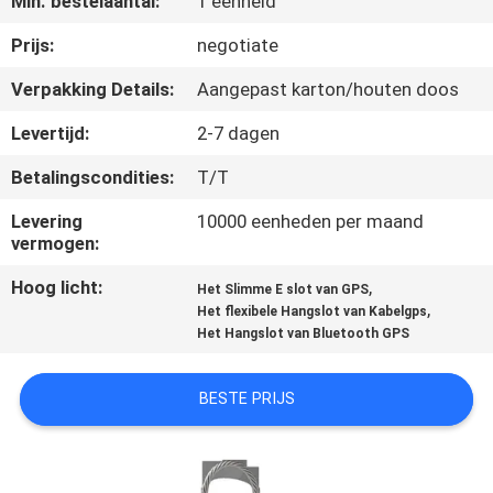
Min. bestelaantal:
1 eenheid
KWALITEITSCONTROLE
Prijs:
negotiate
Verpakking Details:
Aangepast karton/houten doos
CONTACTEER
Levertijd:
2-7 dagen
ONS
Betalingscondities:
T/T
VERZOEK
Levering
10000 eenheden per maand
vermogen:
OM EEN
Hoog licht:
,
Het Slimme E slot van GPS
CITAAT
,
Het flexibele Hangslot van Kabelgps
Het Hangslot van Bluetooth GPS
SITEMAP
BESTE PRIJS
PRIVACY
POLICY