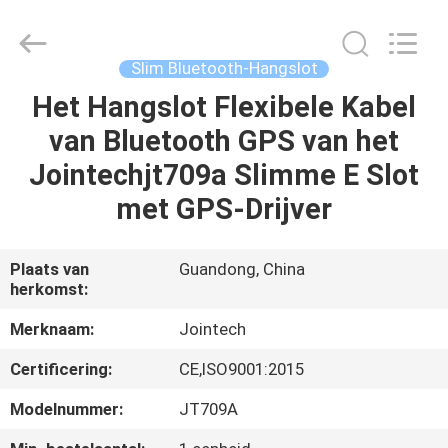
Shenzhen
Joint
Technology
Co.,
Ltd..
Slim Bluetooth-Hangslot
All
Rights
Het Hangslot Flexibele Kabel
HUIS
Reserved.
van Bluetooth GPS van het
PRODUCTEN
Jointechjt709a Slimme E Slot
met GPS-Drijver
VR-
SHOW
Plaats van
Guandong, China
herkomst:
ONGEVEER
Merknaam:
Jointech
ONS
Certificering:
CE,ISO9001:2015
Modelnummer:
JT709A
FABRIEKSREIS