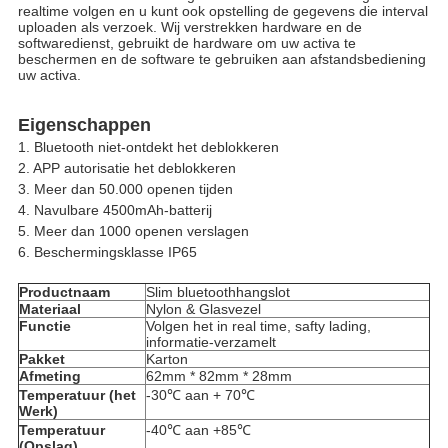
realtime volgen en u kunt ook opstelling de gegevens die interval 
uploaden
 als verzoek. Wij verstrekken hardware en de 
softwaredienst, gebruikt de hardware om uw activa te 
beschermen en de software te gebruiken aan afstandsbediening 
uw activa.
Eigenschappen
1. Bluetooth niet-ontdekt het deblokkeren
2. APP autorisatie het deblokkeren
3. Meer dan 50.000 openen tijden
4. Navulbare 4500mAh-batterij
5. Meer dan 1000 openen verslagen
6. Beschermingsklasse IP65
Productnaam
Slim bluetoothhangslot
Materiaal
Nylon & Glasvezel
Functie
Volgen het in real time, safty lading, 
informatie-verzamelt
Pakket
Karton
Afmeting
62mm * 82mm * 28mm
Temperatuur (het 
-30℃ aan + 70℃
Werk)
Temperatuur 
-40℃ aan +85℃
(Opslag)