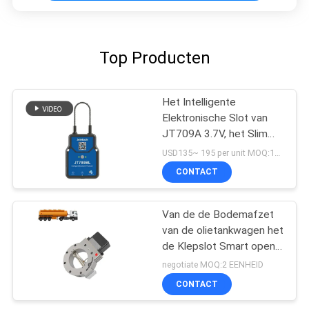
Top Producten
Het Intelligente
Elektronische Slot van
JT709A 3.7V, het Slimme
Hangslot van 4500mAh
USD135~ 195 per unit MOQ:1UNIT
Bluetooth
CONTACT
Van de de Bodemafzet
van de olietankwagen het
de Klepslot Smart opent
met CEI ex certificatie
negotiate MOQ:2 EENHEID
CONTACT