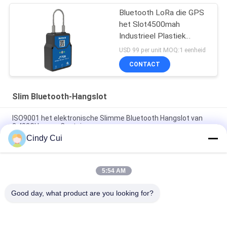
Bluetooth LoRa die GPS
het Slot4500mah
Industrieel Plastiek
volgen van de
USD 99 per unit MOQ:1 eenheid
Hangslotklep
CONTACT
Slim Bluetooth-Hangslot
ISO9001 het elektronische Slimme Bluetooth Hangslot van
2.402GHz voor Container
Cindy Cui
Het elektronische Slimme Bluetooth Hangslot van 3G met
20000mAh-Batterij
5:54 AM
Ce Goedgekeurd Schokbestendig de Drijversslot van Mini
Bluetooth 3G GPS
Good day, what product are you looking for?
populaire categorieën
Alle