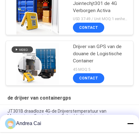
Jointechjt301 de 4G
Verborgen Activa
USD 37-49 / Unit MOQ:1 eenheid
CONTACT
Drijver van GPS van de
douane de Logistische
Container
45 MOQ:5
CONTACT
de drijver van containergps
JT301B draadloze 4G-de Drijverstemperatuur van
Magneetgps Controle voor Gekoelde Voertuigen
Andrea Cai
Drijver van GPS van de deur de Controlerende Container binnen
Container 3 Maanden Batterij