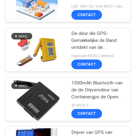
voor Koude Logistische
USD 106-126 / Unit MOQ:1 eenheid
Ketting
CONTACT
De deur die GPS-
Gemakkelijke de Band
ontdekt van de
Containerdrijver 4G
negotiate MOQ:2 eenheid
installeert lange
CONTACT
levensduur batterij
1500mAh Bluetooth-van
de de Drijversdeur van
Containergps de Open
Ontdekkende Waakzame
45 MOQ:5
Drijver
CONTACT
Drijver van GPS van