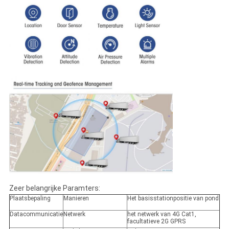
Zeer belangrijke Paramters:
Plaatsbepaling
Manieren
Het basisstationpositie van pond
Datacommunicatie
Netwerk
het netwerk van 4G Cat1,
facultatieve 2G GPRS