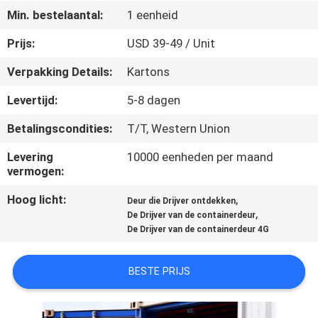
Min. bestelaantal:
1 eenheid
KWALITEITSCONTROLE
Prijs:
USD 39-49 / Unit
Verpakking Details:
Kartons
CONTACTEER
ONS
Levertijd:
5-8 dagen
Betalingscondities:
T/T, Western Union
VERZOEK
Levering
10000 eenheden per maand
OM EEN
vermogen:
CITAAT
Hoog licht:
,
Deur die Drijver ontdekken
,
De Drijver van de containerdeur
De Drijver van de containerdeur 4G
SITEMAP
BESTE PRIJS
PRIVACY
POLICY