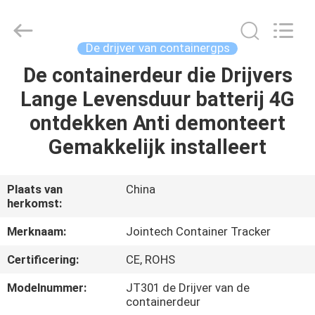
Shenzhen
Joint
Technology
Co.,
Ltd..
De drijver van containergps
All
Rights
De containerdeur die Drijvers
HUIS
Reserved.
Lange Levensduur batterij 4G
PRODUCTEN
ontdekken Anti demonteert
Gemakkelijk installeert
VR-
SHOW
Plaats van
China
herkomst:
ONGEVEER
Merknaam:
Jointech Container Tracker
ONS
Certificering:
CE, ROHS
Modelnummer:
JT301 de Drijver van de
FABRIEKSREIS
containerdeur