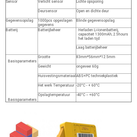
Sensor
Verlicht sensor
Lichte opsporing
Deursensor
Open en dichte deur
Gegevensopslag
1000pcs opgeslagen
Blinde gegevensopslag
gegevens
Batterij
Batterijbeheer
Herladen Li-Ionenbatterij,
capaciteit 1300mAh; 2.5hours
het laden tijd
Laag batterijbeheer
Grootte
83mm*56mm*12.5mm
Basisparameters
Gewicht
ongeveer 60g
Huisvestingsmateriaal
ABS+PC techniekplastiek
Het werk Temperatuur
-20°C - + 60°C
Opslagtemperatuur
-40°C -- +60°C
Basisparameters