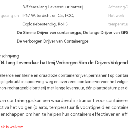
3-5Years-lang Levensduur batterij
Afmeting/
ngsrang en
IP67 Waterdicht en CE, FCC,
Het werk
Explosiebestendig, RoHS
temperatuu
De Slimme Drijver van containergps
,
De lange Drijver van GPS
De verborgen Drijver van Containergps
chrijving
04 Lang Levensduur batterij Verborgen Slim de Drijvers Volgen
alleerde een kleine en draadloze containerdrijver, permanent op contai
ijd gebruikt in spoorweg, weg en overzees containervervoer het volgen
n-rechargeable batterij met lange levensuur, één plaatsdatum per da
 van containergps kan een waardevol instrument voor containerei
ctiva het volgen (plaats, temperatuur & vochtigheid en contai
genschappen om hen te helpen hun containers effectiever en effi
ek is welkom.