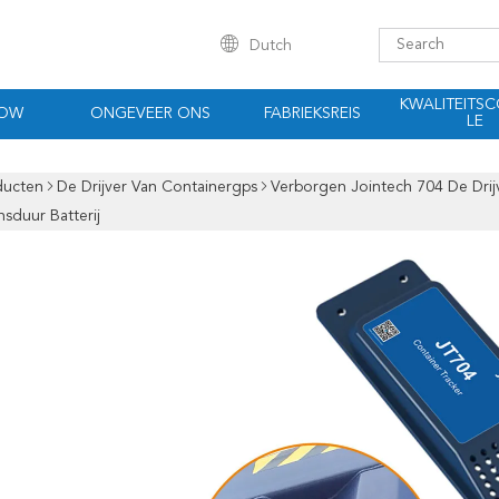
Dutch
KWALITEITS
HOW
ONGEVEER ONS
FABRIEKSREIS
LE
ducten
De Drijver Van Containergps
Verborgen Jointech 704 De Drij
sduur Batterij