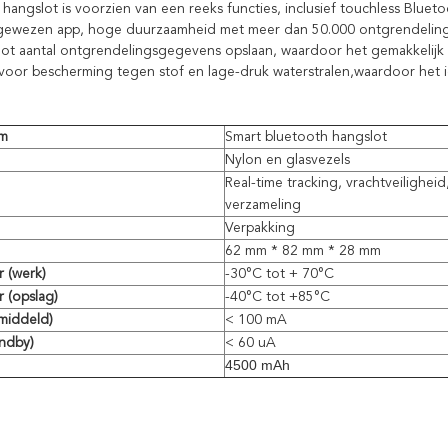
hangslot is voorzien van een reeks functies, inclusief touchless Blue
gewezen app, hoge duurzaamheid met meer dan 50.000 ontgrendeling c
ot aantal ontgrendelingsgegevens opslaan, waardoor het gemakkelijk i
ie voor bescherming tegen stof en lage-druk waterstralen,waardoor het i
am
Smart bluetooth hangslot
Nylon en glasvezels
Real-time tracking, vrachtveiligheid
verzameling
Verpakking
62 mm * 82 mm * 28 mm
 (werk)
-30°C tot + 70°C
 (opslag)
-40°C tot +85°C
middeld)
< 100 mA
ndby)
< 60 uA
4500 mAh