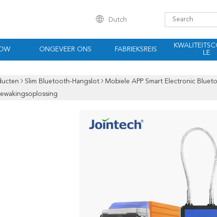
Dutch
KWALITEITS
HOW
ONGEVEER ONS
FABRIEKSREIS
LE
ducten
Slim Bluetooth-Hangslot
Mobiele APP Smart Electronic Blueto
bewakingsoplossing