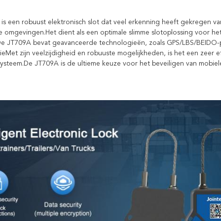
is een robuust elektronisch slot dat veel erkenning heeft gekregen vanw
le omgevingen.Het dient als een optimale slimme slotoplossing voor het 
e JT709A bevat geavanceerde technologieën, zoals GPS/LBS/BEIDO-po
eMet zijn veelzijdigheid en robuuste mogelijkheden, is het een zeer eff
ysteem.De JT709A is de ultieme keuze voor het beveiligen van mobiele a