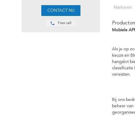
Markeren:
Productoms
Free call
Mobiele APP
Als je op z
keuze.en Bl
hangslot bi
classificat
vereisten.
Bij ons bed
beheer van 
georganisee