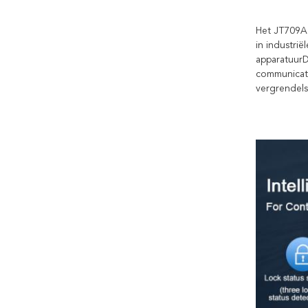
Het JT709A 
in industrië
apparatuurD
communicati
vergrendels