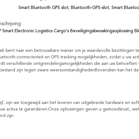
Smart Bluetooth GPS slot
,
Bluetooth-GPS-slot
,
Smart Bluetoo
chrijving
 Smart Electronic Logistics Cargo's Beveiligingsbewakingsoplossing B
oek bent naar een betrouwbare manier om je waardevolle bezittingen t
uetooth-connectiviteit en GPS-tracking mogelijkheden, zodat u uw act
edt verschillende ontgrendelingsmogelijkheden die aan uw behoeften 
ie bestand zijn tegen zware weersomstandighedenBovendien kan het dat
rijf, zijn we toegewijd aan het leveren van uitgebreide hardware en s
uw activa te garanderen.Onze oplossingen geven u gemoedsrust., wete
rd zijn.