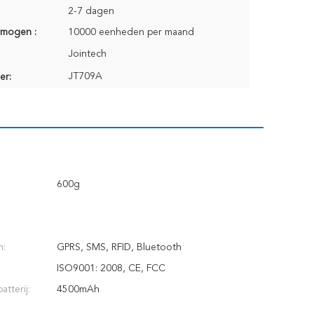
2-7 dagen
rmogen :
10000 eenheden per maand
Jointech
JT709A
er:
600g
n:
GPRS, SMS, RFID, Bluetooth
ISO9001: 2008, CE, FCC
tterij:
4500mAh