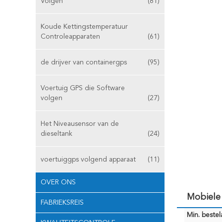
Volgen
(81)
Koude Kettingstemperatuur
Controleapparaten
(61)
de drijver van containergps
(95)
Voertuig GPS die Software
volgen
(27)
Het Niveausensor van de
dieseltank
(24)
voertuiggps volgend apparaat
(11)
OVER ONS
Mobiele 
FABRIEKSREIS
Min. bestela