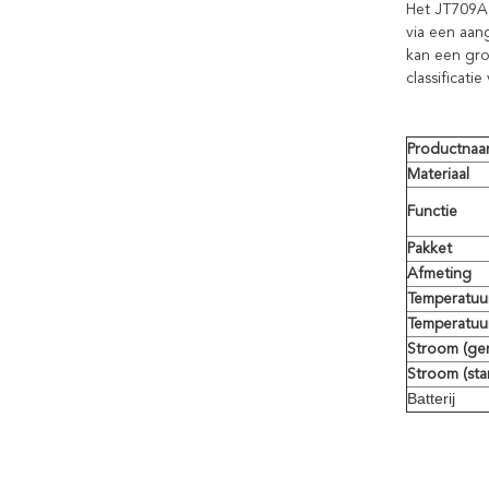
Het JT709A 
via een aan
kan een gro
classificat
Productna
Materiaal
Functie
Pakket
Afmeting
Temperatuur
Temperatuur
Stroom (ge
Stroom (sta
Batterij