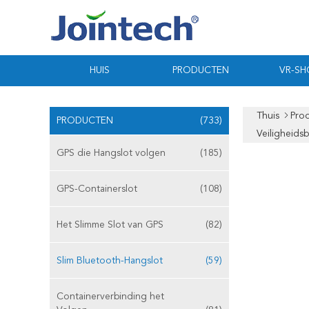
HUIS
PRODUCTEN
VR-S
Thuis
Pro
PRODUCTEN
(733)
Veiligheids
GPS die Hangslot volgen
(185)
GPS-Containerslot
(108)
Het Slimme Slot van GPS
(82)
Slim Bluetooth-Hangslot
(59)
Containerverbinding het