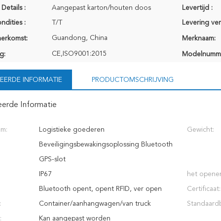
Details :
Aangepast karton/houten doos
Levertijd :
ndities :
T/T
Levering ve
Guandong, China
herkomst:
Merknaam:
CE,ISO9001:2015
g:
Modelnumm
EERDE INFORMATIE
PRODUCTOMSCHRIJVING
eerde Informatie
am:
Logistieke goederen
Gewicht:
Beveiligingsbewakingsoplossing Bluetooth
GPS-slot
:
IP67
het opene
Bluetooth opent, opent RFID, ver open
Certificaat:
:
Container/aanhangwagen/van truck
Standaardba
:
Kan aangepast worden