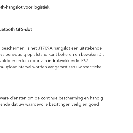
th-hangslot voor logistiek
luetooth GPS-slot
e beschermen, is het JT709A hangslot een uitstekende 
iva eenvoudig op afstand kunt beheren en bewaken.Dit 
voldoen en kan door zijn indrukwekkende IP67-
a-uploadinterval worden aangepast aan uw specifieke 
oftware diensten om de continue bescherming en handig 
nde dat uw waardevolle bezittingen veilig en goed 