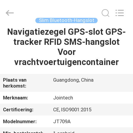
Shenzhen
Joint
Technology
Co.,
Ltd..
Slim Bluetooth-Hangslot
All
Rights
Navigatiezegel GPS-slot GPS-
HUIS
Reserved.
tracker RFID SMS-hangslot
PRODUCTEN
Voor
vrachtvoertuigencontainer
VR-
SHOW
Plaats van
Guangdong, China
herkomst:
ONGEVEER
Merknaam:
Jointech
ONS
Certificering:
CE, ISO9001:2015
Modelnummer:
JT709A
FABRIEKSREIS