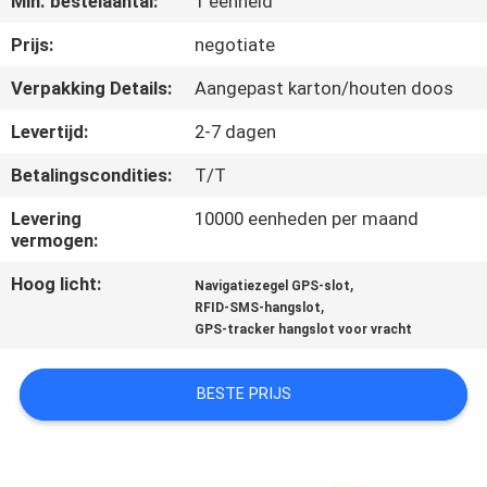
Min. bestelaantal:
1 eenheid
KWALITEITSCONTROLE
Prijs:
negotiate
Verpakking Details:
Aangepast karton/houten doos
CONTACTEER
Levertijd:
2-7 dagen
ONS
Betalingscondities:
T/T
VERZOEK
Levering
10000 eenheden per maand
vermogen:
OM EEN
Hoog licht:
,
Navigatiezegel GPS-slot
CITAAT
,
RFID-SMS-hangslot
GPS-tracker hangslot voor vracht
SITEMAP
BESTE PRIJS
PRIVACY
POLICY