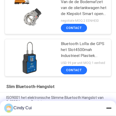
Van de de Bodemafzet
van de olietankwagen het
de Klepslot Smart opent
met CEI ex certificatie
negotiate MOQ:2 EENHEID
CONTACT
Bluetooth LoRa die GPS
het Slot4500mah
Industrieel Plastiek
volgen van de
USD 99 per unit MOQ:1 eenheid
Hangslotklep
CONTACT
Slim Bluetooth-Hangslot
ISO9001 het elektronische Slimme Bluetooth Hangslot van
2.402GHz voor Container
Cindy Cui
Het elektronische Slimme Bluetooth Hangslot van 3G met