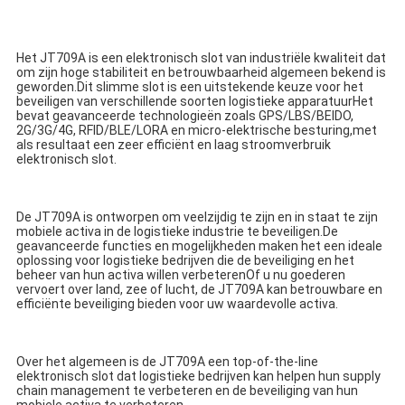
Het JT709A is een elektronisch slot van industriële kwaliteit dat 
om zijn hoge stabiliteit en betrouwbaarheid algemeen bekend is 
geworden.Dit slimme slot is een uitstekende keuze voor het 
beveiligen van verschillende soorten logistieke apparatuurHet 
bevat geavanceerde technologieën zoals GPS/LBS/BEIDO, 
2G/3G/4G, RFID/BLE/LORA en micro-elektrische besturing,met 
als resultaat een zeer efficiënt en laag stroomverbruik 
elektronisch slot.
De JT709A is ontworpen om veelzijdig te zijn en in staat te zijn 
mobiele activa in de logistieke industrie te beveiligen.De 
geavanceerde functies en mogelijkheden maken het een ideale 
oplossing voor logistieke bedrijven die de beveiliging en het 
beheer van hun activa willen verbeterenOf u nu goederen 
vervoert over land, zee of lucht, de JT709A kan betrouwbare en 
efficiënte beveiliging bieden voor uw waardevolle activa.
Over het algemeen is de JT709A een top-of-the-line 
elektronisch slot dat logistieke bedrijven kan helpen hun supply 
chain management te verbeteren en de beveiliging van hun 