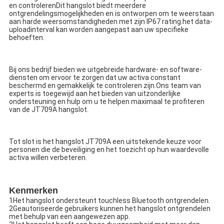
en controlerenDit hangslot biedt meerdere 
ontgrendelingsmogelijkheden en is ontworpen om te weerstaan 
aan harde weersomstandigheden met zijn IP67 rating.het data-
uploadinterval kan worden aangepast aan uw specifieke 
behoeften.
Bij ons bedrijf bieden we uitgebreide hardware- en software-
diensten om ervoor te zorgen dat uw activa constant 
beschermd en gemakkelijk te controleren zijn.Ons team van 
experts is toegewijd aan het bieden van uitzonderlijke 
ondersteuning en hulp om u te helpen maximaal te profiteren 
van de JT709A hangslot.
Tot slot is het hangslot JT709A een uitstekende keuze voor 
personen die de beveiliging en het toezicht op hun waardevolle 
activa willen verbeteren.
Kenmerken
1Het hangslot ondersteunt touchless Bluetooth ontgrendelen.
2Geautoriseerde gebruikers kunnen het hangslot ontgrendelen 
met behulp van een aangewezen app.