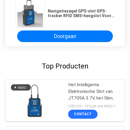
Navigatiezegel GPS-slot GPS-
tracker RFID SMS-hangslot Voor
vrachtvoertuigencontainer
Doorgaan
Top Producten
Het Intelligente
Elektronische Slot van
JT709A 3.7V, het Slimme
Hangslot van 4500mAh
USD135~ 195 per unit MOQ:1UNIT
Bluetooth
CONTACT