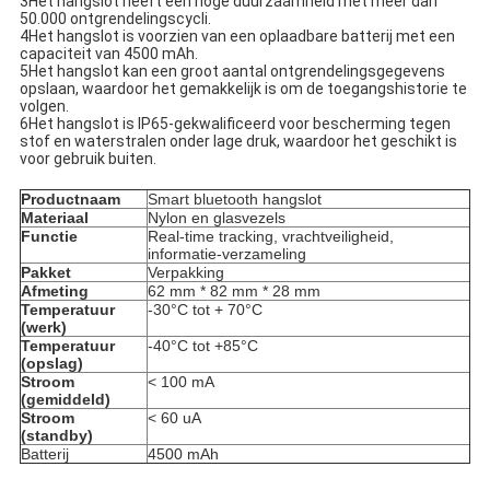
3Het hangslot heeft een hoge duurzaamheid met meer dan 
50.000 ontgrendelingscycli.
4Het hangslot is voorzien van een oplaadbare batterij met een 
capaciteit van 4500 mAh.
5Het hangslot kan een groot aantal ontgrendelingsgegevens 
opslaan, waardoor het gemakkelijk is om de toegangshistorie te 
volgen.
6Het hangslot is IP65-gekwalificeerd voor bescherming tegen 
stof en waterstralen onder lage druk, waardoor het geschikt is 
voor gebruik buiten.
Productnaam
Smart bluetooth hangslot
Materiaal
Nylon en glasvezels
Functie
Real-time tracking, vrachtveiligheid, 
informatie-verzameling
Pakket
Verpakking
Afmeting
62 mm * 82 mm * 28 mm
Temperatuur 
-30°C tot + 70°C
(werk)
Temperatuur 
-40°C tot +85°C
(opslag)
Stroom 
< 100 mA
(gemiddeld)
Stroom 
< 60 uA
(standby)
Batterij
4500 mAh